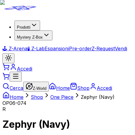
Prodotti
Mystery Z-Box
🕹️ Z-Arena
🧪 Z-Lab
Espansioni
Pre-order
Z-Request
Vendi
Accedi
Cerca
Home
Shop
Accedi
Z-World
Home
Shop
One Piece
Zephyr (Navy)
OP06-074
R
Zephyr (Navy)