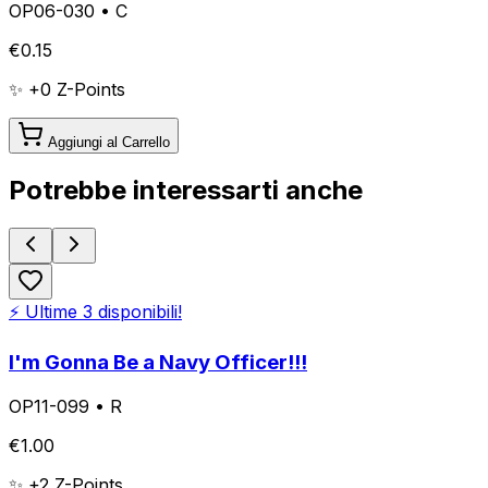
OP06-030
•
C
€
0.15
✨ +
0
Z-Points
Aggiungi al Carrello
Potrebbe interessarti anche
⚡ Ultime
3
disponibili!
I'm Gonna Be a Navy Officer!!!
OP11-099
•
R
€
1.00
✨ +
2
Z-Points