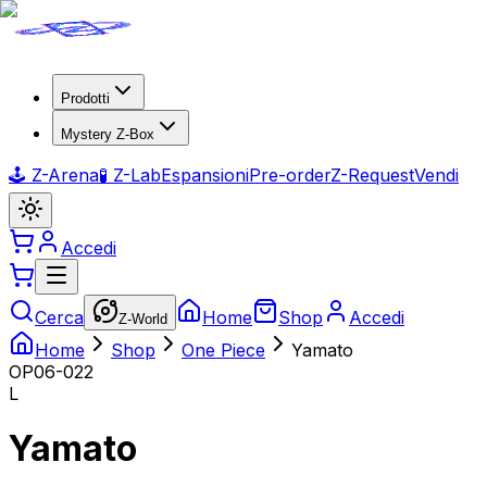
Prodotti
Mystery Z-Box
🕹️ Z-Arena
🧪 Z-Lab
Espansioni
Pre-order
Z-Request
Vendi
Accedi
Cerca
Home
Shop
Accedi
Z-World
Home
Shop
One Piece
Yamato
OP06-022
L
Yamato