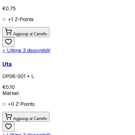
€
0.75
✨ +
1
Z-Points
Aggiungi al Carrello
⚡ Ultime
3
disponibili!
Uta
OP06-001
•
L
€
0.10
Market
✨ +
0
Z-Points
Aggiungi al Carrello
⚡ Ultime
3
disponibili!