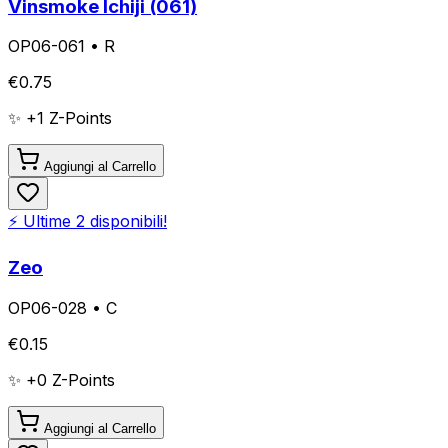
Vinsmoke Ichiji (061)
OP06-061
•
R
€
0.75
✨ +
1
Z-Points
Aggiungi al Carrello
⚡ Ultime
2
disponibili!
Zeo
OP06-028
•
C
€
0.15
✨ +
0
Z-Points
Aggiungi al Carrello