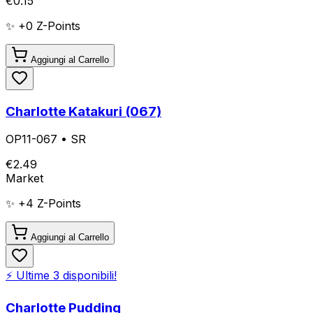
€
0.15
✨ +
0
Z-Points
Aggiungi al Carrello
Charlotte Katakuri (067)
OP11-067
•
SR
€
2.49
Market
✨ +
4
Z-Points
Aggiungi al Carrello
⚡ Ultime
3
disponibili!
Charlotte Pudding