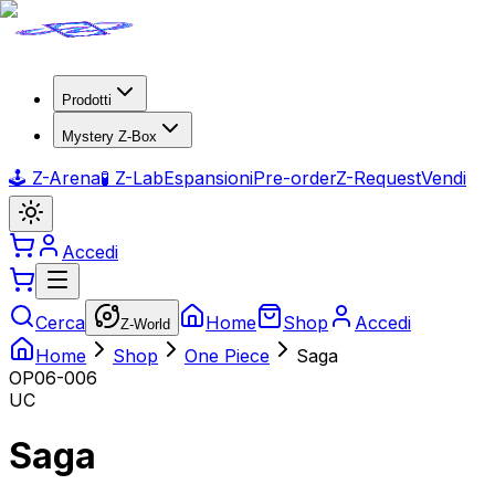
Prodotti
Mystery Z-Box
🕹️ Z-Arena
🧪 Z-Lab
Espansioni
Pre-order
Z-Request
Vendi
Accedi
Cerca
Home
Shop
Accedi
Z-World
Home
Shop
One Piece
Saga
OP06-006
UC
Saga