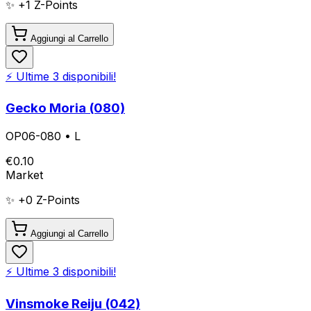
✨ +
1
Z-Points
Aggiungi al Carrello
⚡ Ultime
3
disponibili!
Gecko Moria (080)
OP06-080
•
L
€
0.10
Market
✨ +
0
Z-Points
Aggiungi al Carrello
⚡ Ultime
3
disponibili!
Vinsmoke Reiju (042)