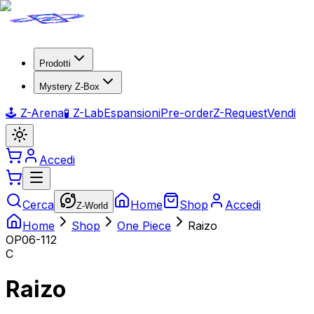
Prodotti
Mystery Z-Box
🕹️ Z-Arena
🧪 Z-Lab
Espansioni
Pre-order
Z-Request
Vendi
Accedi
Cerca
Home
Shop
Accedi
Z-World
Home
Shop
One Piece
Raizo
OP06-112
C
Raizo