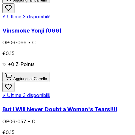
Aggiungi al Carrello
⚡ Ultime
3
disponibili!
Vinsmoke Yonji (066)
OP06-066
•
C
€
0.15
✨ +
0
Z-Points
Aggiungi al Carrello
⚡ Ultime
3
disponibili!
But I Will Never Doubt a Woman's Tears!!!!
OP06-057
•
C
€
0.15