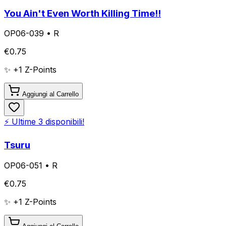
You Ain't Even Worth Killing Time!!
OP06-039
•
R
€
0.75
✨ +
1
Z-Points
Aggiungi al Carrello
⚡ Ultime
3
disponibili!
Tsuru
OP06-051
•
R
€
0.75
✨ +
1
Z-Points