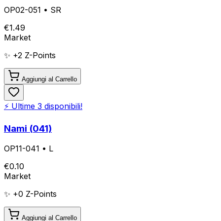
OP02-051
•
SR
€
1.49
Market
✨ +
2
Z-Points
Aggiungi al Carrello
⚡ Ultime
3
disponibili!
Nami (041)
OP11-041
•
L
€
0.10
Market
✨ +
0
Z-Points
Aggiungi al Carrello