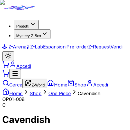
Prodotti
Mystery Z-Box
🕹️ Z-Arena
🧪 Z-Lab
Espansioni
Pre-order
Z-Request
Vendi
Accedi
Cerca
Home
Shop
Accedi
Z-World
Home
Shop
One Piece
Cavendish
OP01-008
C
Cavendish