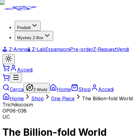
Prodotti
Mystery Z-Box
🕹️ Z-Arena
🧪 Z-Lab
Espansioni
Pre-order
Z-Request
Vendi
Accedi
Cerca
Home
Shop
Accedi
Z-World
Home
Shop
One Piece
The Billion-fold World
Trichiliocosm
OP06-038
UC
The Billion-fold World