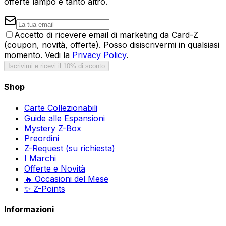
offerte lampo e tanto altro.
Accetto di ricevere email di marketing da Card-Z
(coupon, novità, offerte). Posso disiscrivermi in qualsiasi
momento. Vedi la
Privacy Policy
.
Iscrivimi e ricevi il 10% di sconto
Shop
Carte Collezionabili
Guide alle Espansioni
Mystery Z-Box
Preordini
Z-Request (su richiesta)
I Marchi
Offerte e Novità
🔥 Occasioni del Mese
✨ Z-Points
Informazioni