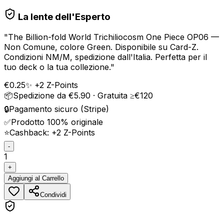
La lente dell'Esperto
"
The Billion-fold World Trichiliocosm One Piece OP06 —
Non Comune, colore Green. Disponibile su Card-Z.
Condizioni NM/M, spedizione dall'Italia. Perfetta per il
tuo deck o la tua collezione.
"
€
0.25
✨ +
2
Z-Points
📦
Spedizione da €5.90 · Gratuita ≥€120
🔒
Pagamento sicuro (Stripe)
✅
Prodotto 100% originale
⭐
Cashback: +
2
Z-Points
-
1
+
Aggiungi
al Carrello
Condividi