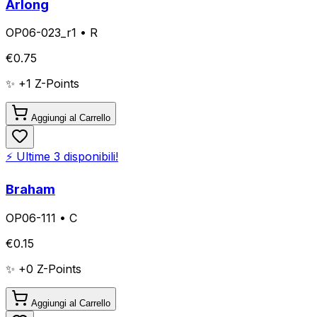
Arlong
OP06-023_r1
•
R
€
0.75
✨ +
1
Z-Points
Aggiungi al Carrello
⚡ Ultime
3
disponibili!
Braham
OP06-111
•
C
€
0.15
✨ +
0
Z-Points
Aggiungi al Carrello