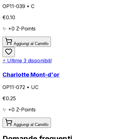
OP11-039
•
C
€
0.10
✨ +
0
Z-Points
Aggiungi al Carrello
⚡ Ultime
3
disponibili!
Charlotte Mont-d'or
OP11-072
•
UC
€
0.25
✨ +
0
Z-Points
Aggiungi al Carrello
Domande frequenti