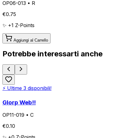
OP06-013
•
R
€
0.75
✨ +
1
Z-Points
Aggiungi al Carrello
Potrebbe interessarti anche
⚡ Ultime
3
disponibili!
Glorp Web!!
OP11-019
•
C
€
0.10
✨ +
0
Z-Points