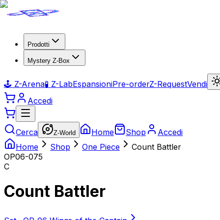
Prodotti
Mystery Z-Box
🕹️ Z-Arena
🧪 Z-Lab
Espansioni
Pre-order
Z-Request
Vendi
Accedi
Cerca
Home
Shop
Accedi
Z-World
Home
Shop
One Piece
Count Battler
OP06-075
C
Count Battler