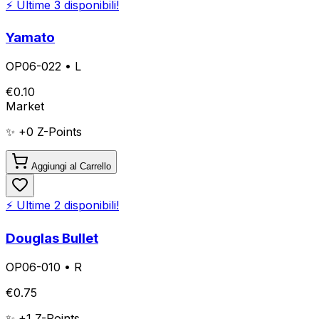
⚡ Ultime
3
disponibili!
Yamato
OP06-022
•
L
€
0.10
Market
✨ +
0
Z-Points
Aggiungi al Carrello
⚡ Ultime
2
disponibili!
Douglas Bullet
OP06-010
•
R
€
0.75
✨ +
1
Z-Points