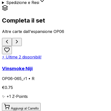
Spedizione e Resi
Completa il set
Altre carte dall'espansione
OP06
⚡ Ultime
2
disponibili!
Vinsmoke Niji
OP06-065_r1
•
R
€
0.75
✨ +
1
Z-Points
Aggiungi al Carrello