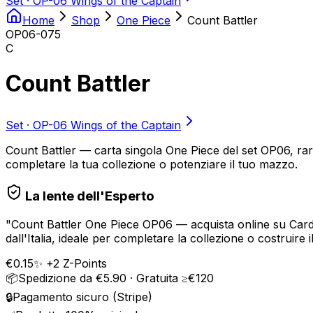
Set ·
OP-06 Wings of the Captain
Home
Shop
One Piece
Count Battler
OP06-075
C
Count Battler
Set ·
OP-06 Wings of the Captain
Count Battler — carta singola One Piece del set OP06, rarit
completare la tua collezione o potenziare il tuo mazzo.
La lente dell'Esperto
"
Count Battler One Piece OP06 — acquista online su Card-Z
dall'Italia, ideale per completare la collezione o costruire i
€
0.15
✨ +
2
Z-Points
📦
Spedizione da €5.90 · Gratuita ≥€120
🔒
Pagamento sicuro (Stripe)