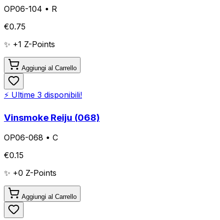
OP06-104
•
R
€
0.75
✨ +
1
Z-Points
Aggiungi al Carrello
⚡ Ultime
3
disponibili!
Vinsmoke Reiju (068)
OP06-068
•
C
€
0.15
✨ +
0
Z-Points
Aggiungi al Carrello