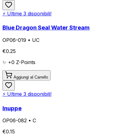
⚡ Ultime
3
disponibili!
Blue Dragon Seal Water Stream
OP06-019
•
UC
€
0.25
✨ +
0
Z-Points
Aggiungi al Carrello
⚡ Ultime
3
disponibili!
Inuppe
OP06-082
•
C
€
0.15