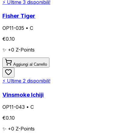
⚡ Ultime
3
disponibili!
Fisher Tiger
OP11-035
•
C
€
0.10
✨ +
0
Z-Points
Aggiungi al Carrello
⚡ Ultime
2
disponibili!
Vinsmoke Ichiji
OP11-043
•
C
€
0.10
✨ +
0
Z-Points