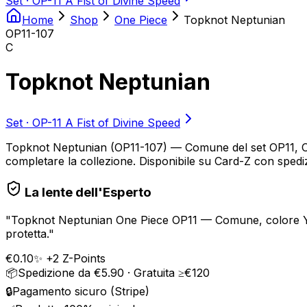
Set ·
OP-11 A Fist of Divine Speed
Home
Shop
One Piece
Topknot Neptunian
OP11-107
C
Topknot Neptunian
Set ·
OP-11 A Fist of Divine Speed
Topknot Neptunian (OP11-107) — Comune del set OP11, One 
completare la collezione. Disponibile su Card-Z con spedizi
La lente dell'Esperto
"
Topknot Neptunian One Piece OP11 — Comune, colore Yell
protetta.
"
€
0.10
✨ +
2
Z-Points
📦
Spedizione da €5.90 · Gratuita ≥€120
🔒
Pagamento sicuro (Stripe)