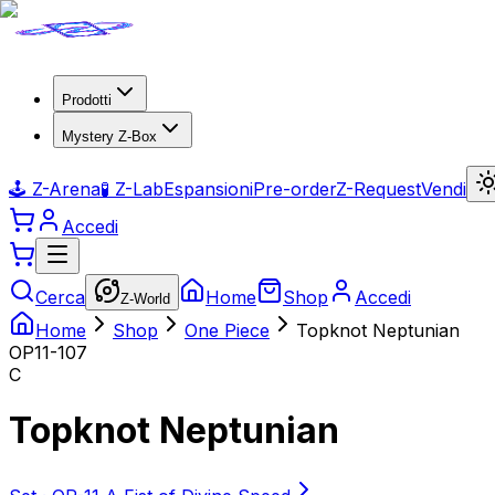
Prodotti
Mystery Z-Box
🕹️ Z-Arena
🧪 Z-Lab
Espansioni
Pre-order
Z-Request
Vendi
Accedi
Cerca
Home
Shop
Accedi
Z-World
Home
Shop
One Piece
Topknot Neptunian
OP11-107
C
Topknot Neptunian