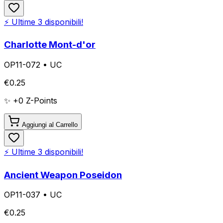
⚡ Ultime
3
disponibili!
Charlotte Mont-d'or
OP11-072
•
UC
€
0.25
✨ +
0
Z-Points
Aggiungi al Carrello
⚡ Ultime
3
disponibili!
Ancient Weapon Poseidon
OP11-037
•
UC
€
0.25