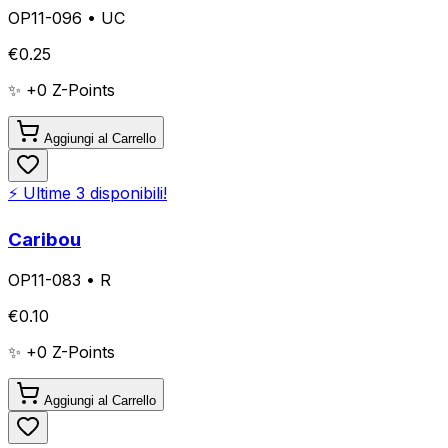
OP11-096
•
UC
€
0.25
✨ +
0
Z-Points
Aggiungi al Carrello
⚡ Ultime
3
disponibili!
Caribou
OP11-083
•
R
€
0.10
✨ +
0
Z-Points
Aggiungi al Carrello