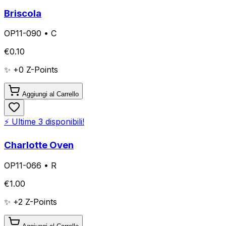
Briscola
OP11-090
•
C
€
0.10
✨ +
0
Z-Points
Aggiungi al Carrello
⚡ Ultime
3
disponibili!
Charlotte Oven
OP11-066
•
R
€
1.00
✨ +
2
Z-Points