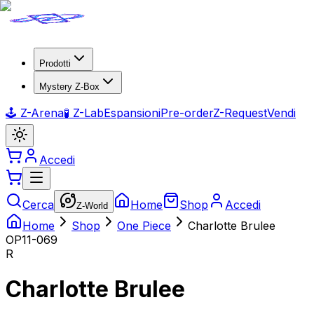
Prodotti
Mystery Z-Box
🕹️ Z-Arena
🧪 Z-Lab
Espansioni
Pre-order
Z-Request
Vendi
Accedi
Cerca
Home
Shop
Accedi
Z-World
Home
Shop
One Piece
Charlotte Brulee
OP11-069
R
Charlotte Brulee