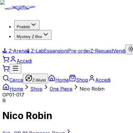
Prodotti
Mystery Z-Box
🕹️ Z-Arena
🧪 Z-Lab
Espansioni
Pre-order
Z-Request
Vendi
Accedi
Cerca
Home
Shop
Accedi
Z-World
Home
Shop
One Piece
Nico Robin
OP01-017
R
Nico Robin