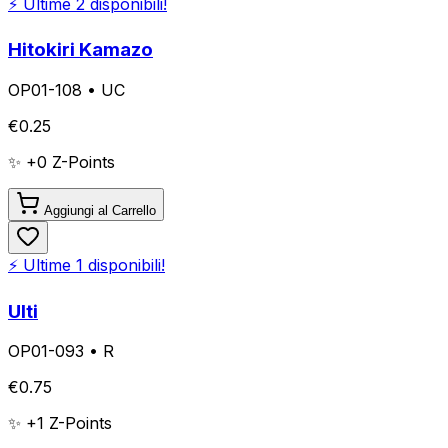
⚡ Ultime
2
disponibili!
Hitokiri Kamazo
OP01-108
•
UC
€
0.25
✨ +
0
Z-Points
Aggiungi al Carrello
⚡ Ultime
1
disponibili!
Ulti
OP01-093
•
R
€
0.75
✨ +
1
Z-Points