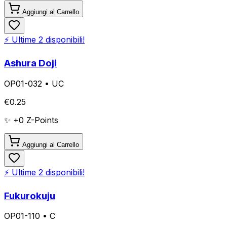
Aggiungi al Carrello
⚡ Ultime
2
disponibili!
Ashura Doji
OP01-032
•
UC
€
0.25
✨ +
0
Z-Points
Aggiungi al Carrello
⚡ Ultime
2
disponibili!
Fukurokuju
OP01-110
•
C