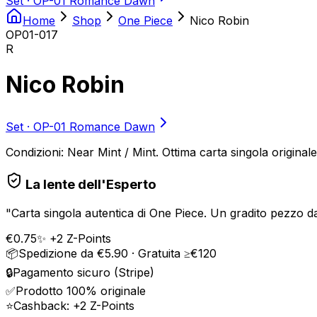
Set ·
OP-01 Romance Dawn
Home
Shop
One Piece
Nico Robin
OP01-017
R
Nico Robin
Set ·
OP-01 Romance Dawn
Condizioni: Near Mint / Mint. Ottima carta singola origina
La lente dell'Esperto
"
Carta singola autentica di One Piece. Un gradito pezzo da 
€
0.75
✨ +
2
Z-Points
📦
Spedizione da €5.90 · Gratuita ≥€120
🔒
Pagamento sicuro (Stripe)
✅
Prodotto 100% originale
⭐
Cashback: +
2
Z-Points