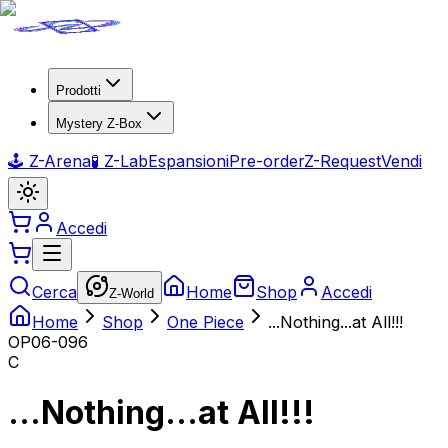
Prodotti
Mystery Z-Box
🕹️ Z-Arena
🧪 Z-Lab
Espansioni
Pre-order
Z-Request
Vendi
Accedi
Cerca
Home
Shop
Accedi
Z-World
Home
Shop
One Piece
...Nothing...at All!!!
OP06-096
C
...Nothing...at All!!!