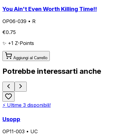
You Ain't Even Worth Killing Time!!
OP06-039
•
R
€
0.75
✨ +
1
Z-Points
Aggiungi al Carrello
Potrebbe interessarti anche
⚡ Ultime
3
disponibili!
Usopp
OP11-003
•
UC