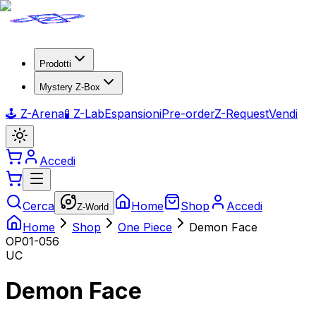
Prodotti
Mystery Z-Box
🕹️ Z-Arena
🧪 Z-Lab
Espansioni
Pre-order
Z-Request
Vendi
Accedi
Cerca
Home
Shop
Accedi
Z-World
Home
Shop
One Piece
Demon Face
OP01-056
UC
Demon Face