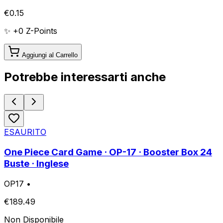
€
0.15
✨ +
0
Z-Points
Aggiungi al Carrello
Potrebbe interessarti anche
ESAURITO
One Piece Card Game · OP-17 · Booster Box 24
Buste · Inglese
OP17
•
€
189.49
Non Disponibile