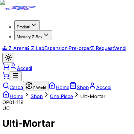
Prodotti
Mystery Z-Box
🕹️ Z-Arena
🧪 Z-Lab
Espansioni
Pre-order
Z-Request
Vendi
Accedi
Cerca
Home
Shop
Accedi
Z-World
Home
Shop
One Piece
Ulti-Mortar
OP01-118
UC
Ulti-Mortar