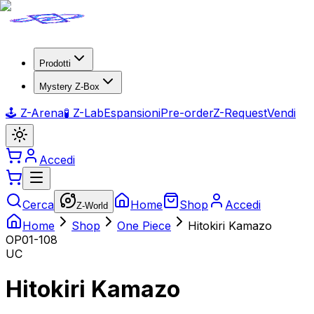
Prodotti
Mystery Z-Box
🕹️ Z-Arena
🧪 Z-Lab
Espansioni
Pre-order
Z-Request
Vendi
Accedi
Cerca
Home
Shop
Accedi
Z-World
Home
Shop
One Piece
Hitokiri Kamazo
OP01-108
UC
Hitokiri Kamazo