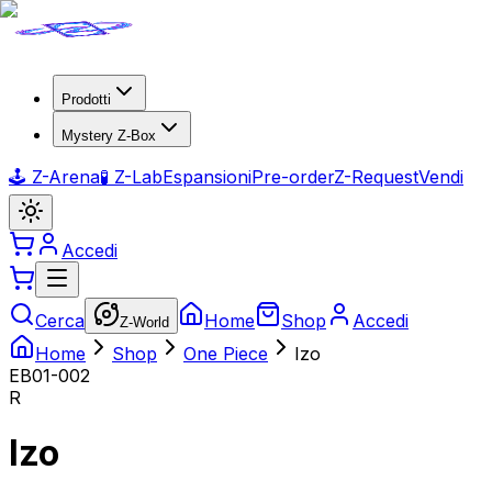
Prodotti
Mystery Z-Box
🕹️ Z-Arena
🧪 Z-Lab
Espansioni
Pre-order
Z-Request
Vendi
Accedi
Cerca
Home
Shop
Accedi
Z-World
Home
Shop
One Piece
Izo
EB01-002
R
Izo