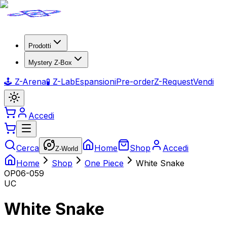
Prodotti
Mystery Z-Box
🕹️ Z-Arena
🧪 Z-Lab
Espansioni
Pre-order
Z-Request
Vendi
Accedi
Cerca
Home
Shop
Accedi
Z-World
Home
Shop
One Piece
White Snake
OP06-059
UC
White Snake