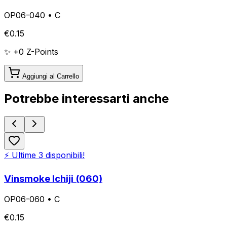
OP06-040
•
C
€
0.15
✨ +
0
Z-Points
Aggiungi al Carrello
Potrebbe interessarti anche
⚡ Ultime
3
disponibili!
Vinsmoke Ichiji (060)
OP06-060
•
C
€
0.15