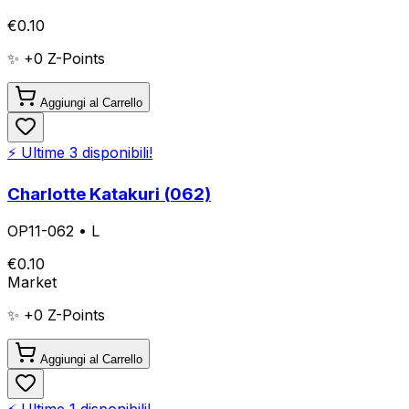
€
0.10
✨ +
0
Z-Points
Aggiungi al Carrello
⚡ Ultime
3
disponibili!
Charlotte Katakuri (062)
OP11-062
•
L
€
0.10
Market
✨ +
0
Z-Points
Aggiungi al Carrello
⚡ Ultime
1
disponibili!