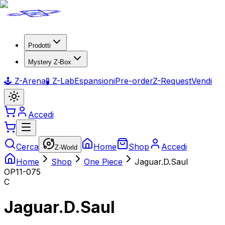
Prodotti
Mystery Z-Box
🕹️ Z-Arena
🧪 Z-Lab
Espansioni
Pre-order
Z-Request
Vendi
Accedi
Cerca
Home
Shop
Accedi
Z-World
Home
Shop
One Piece
Jaguar.D.Saul
OP11-075
C
Jaguar.D.Saul