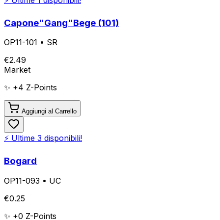
Capone"Gang"Bege (101)
OP11-101
•
SR
€
2.49
Market
✨ +
4
Z-Points
Aggiungi al Carrello
⚡ Ultime
3
disponibili!
Bogard
OP11-093
•
UC
€
0.25
✨ +
0
Z-Points