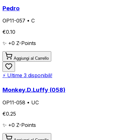
Pedro
OP11-057
•
C
€
0.10
✨ +
0
Z-Points
Aggiungi al Carrello
⚡ Ultime
3
disponibili!
Monkey.D.Luffy (058)
OP11-058
•
UC
€
0.25
✨ +
0
Z-Points