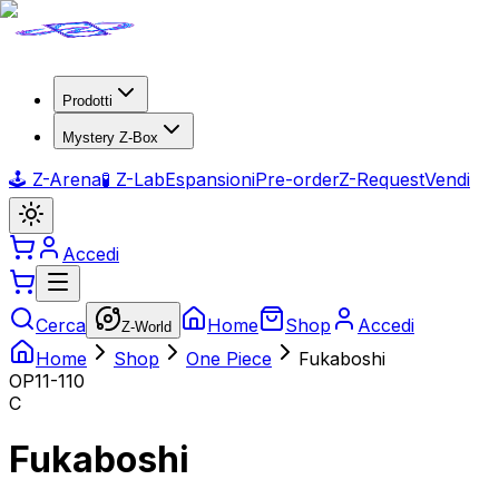
Prodotti
Mystery Z-Box
🕹️ Z-Arena
🧪 Z-Lab
Espansioni
Pre-order
Z-Request
Vendi
Accedi
Cerca
Home
Shop
Accedi
Z-World
Home
Shop
One Piece
Fukaboshi
OP11-110
C
Fukaboshi