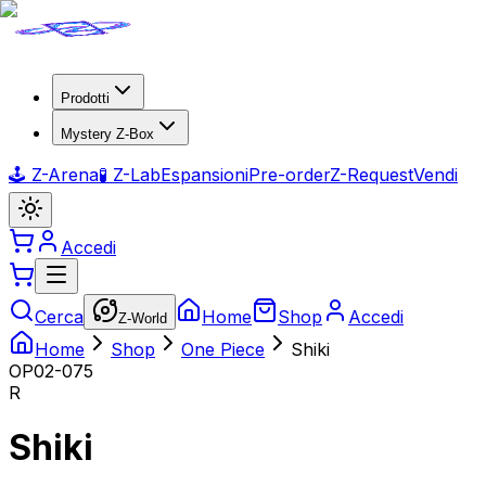
Prodotti
Mystery Z-Box
🕹️ Z-Arena
🧪 Z-Lab
Espansioni
Pre-order
Z-Request
Vendi
Accedi
Cerca
Home
Shop
Accedi
Z-World
Home
Shop
One Piece
Shiki
OP02-075
R
Shiki