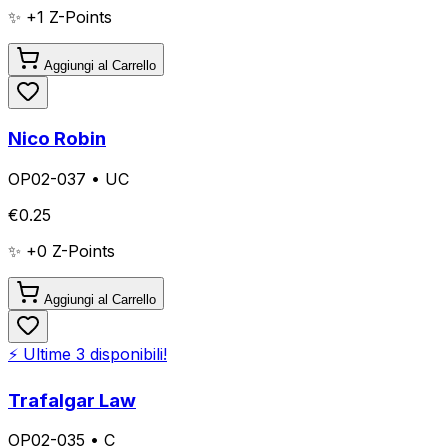
✨ +
1
Z-Points
Aggiungi al Carrello
Nico Robin
OP02-037
•
UC
€
0.25
✨ +
0
Z-Points
Aggiungi al Carrello
⚡ Ultime
3
disponibili!
Trafalgar Law
OP02-035
•
C