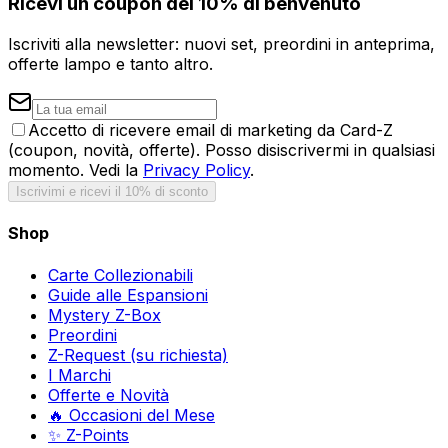
Ricevi un coupon del 10% di benvenuto
Iscriviti alla newsletter: nuovi set, preordini in anteprima,
offerte lampo e tanto altro.
Accetto di ricevere email di marketing da Card-Z
(coupon, novità, offerte). Posso disiscrivermi in qualsiasi
momento. Vedi la
Privacy Policy
.
Iscrivimi e ricevi il 10% di sconto
Shop
Carte Collezionabili
Guide alle Espansioni
Mystery Z-Box
Preordini
Z-Request (su richiesta)
I Marchi
Offerte e Novità
🔥 Occasioni del Mese
✨ Z-Points