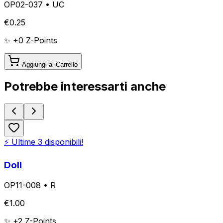
OP02-037
•
UC
€
0.25
✨ +
0
Z-Points
Aggiungi al Carrello
Potrebbe interessarti anche
⚡ Ultime
3
disponibili!
Doll
OP11-008
•
R
€
1.00
✨ +
2
Z-Points