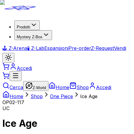
Prodotti
Mystery Z-Box
🕹️ Z-Arena
🧪 Z-Lab
Espansioni
Pre-order
Z-Request
Vendi
Accedi
Cerca
Home
Shop
Accedi
Z-World
Home
Shop
One Piece
Ice Age
OP02-117
UC
Ice Age