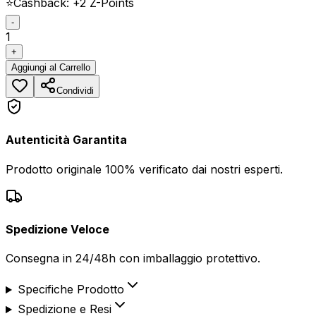
⭐
Cashback: +
2
Z-Points
-
1
+
Aggiungi
al Carrello
Condividi
Autenticità Garantita
Prodotto originale 100% verificato dai nostri esperti.
Spedizione Veloce
Consegna in 24/48h con imballaggio protettivo.
Specifiche Prodotto
Spedizione e Resi