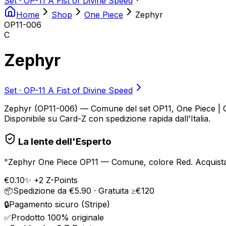
Set ·
OP-11 A Fist of Divine Speed
Home
Shop
One Piece
Zephyr
OP11-006
C
Zephyr
Set ·
OP-11 A Fist of Divine Speed
Zephyr (OP11-006) — Comune del set OP11, One Piece | Col
Disponibile su Card-Z con spedizione rapida dall'Italia.
La lente dell'Esperto
"
Zephyr One Piece OP11 — Comune, colore Red. Acquista su
€
0.10
✨ +
2
Z-Points
📦
Spedizione da €5.90 · Gratuita ≥€120
🔒
Pagamento sicuro (Stripe)
✅
Prodotto 100% originale