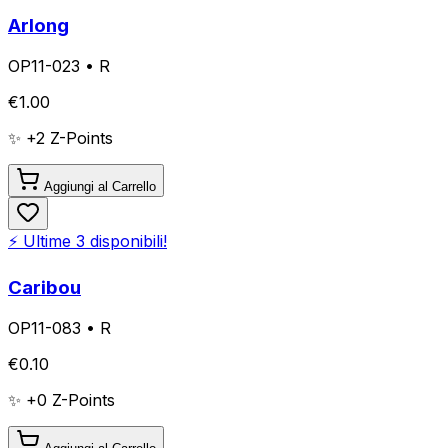
Arlong
OP11-023
•
R
€
1.00
✨ +
2
Z-Points
Aggiungi al Carrello
⚡ Ultime
3
disponibili!
Caribou
OP11-083
•
R
€
0.10
✨ +
0
Z-Points