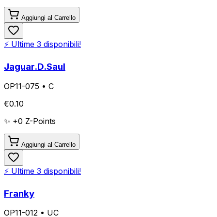
Aggiungi al Carrello
⚡ Ultime
3
disponibili!
Jaguar.D.Saul
OP11-075
•
C
€
0.10
✨ +
0
Z-Points
Aggiungi al Carrello
⚡ Ultime
3
disponibili!
Franky
OP11-012
•
UC