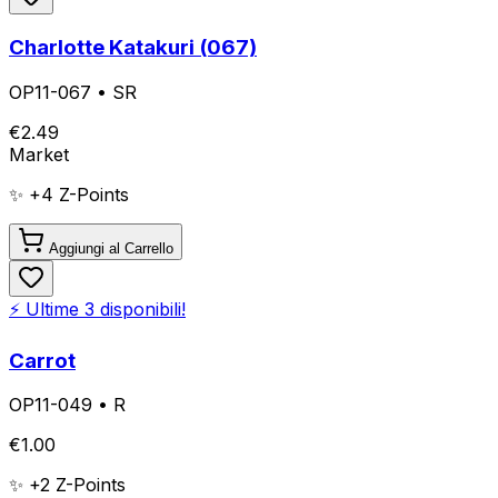
Charlotte Katakuri (067)
OP11-067
•
SR
€
2.49
Market
✨ +
4
Z-Points
Aggiungi al Carrello
⚡ Ultime
3
disponibili!
Carrot
OP11-049
•
R
€
1.00
✨ +
2
Z-Points