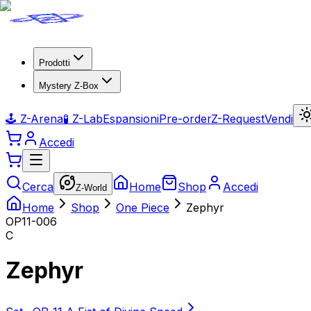
Prodotti
Mystery Z-Box
🕹️ Z-Arena
🧪 Z-Lab
Espansioni
Pre-order
Z-Request
Vendi
Accedi
Cerca
Home
Shop
Accedi
Z-World
Home
Shop
One Piece
Zephyr
OP11-006
C
Zephyr