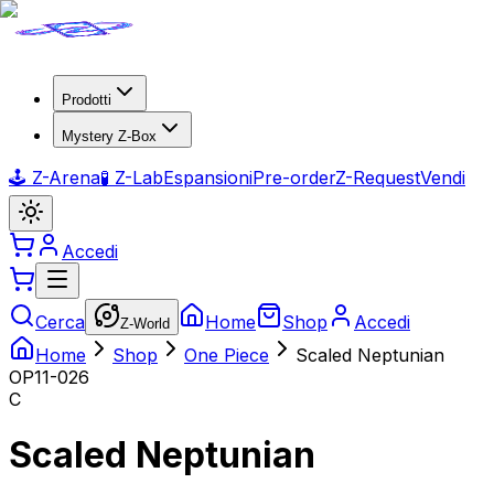
Prodotti
Mystery Z-Box
🕹️ Z-Arena
🧪 Z-Lab
Espansioni
Pre-order
Z-Request
Vendi
Accedi
Cerca
Home
Shop
Accedi
Z-World
Home
Shop
One Piece
Scaled Neptunian
OP11-026
C
Scaled Neptunian