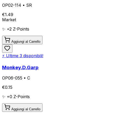
OP02-114
•
SR
€
1.49
Market
✨ +
2
Z-Points
Aggiungi al Carrello
⚡ Ultime
3
disponibili!
Monkey.D.Garp
OP06-055
•
C
€
0.15
✨ +
0
Z-Points
Aggiungi al Carrello