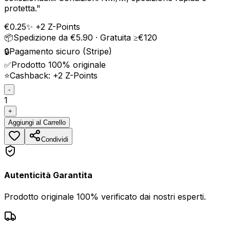
protetta.
"
€
0.25
✨ +
2
Z-Points
📦
Spedizione da €5.90 · Gratuita ≥€120
🔒
Pagamento sicuro (Stripe)
✅
Prodotto 100% originale
⭐
Cashback: +
2
Z-Points
-
1
+
Aggiungi
al Carrello
Condividi
Autenticità Garantita
Prodotto originale 100% verificato dai nostri esperti.