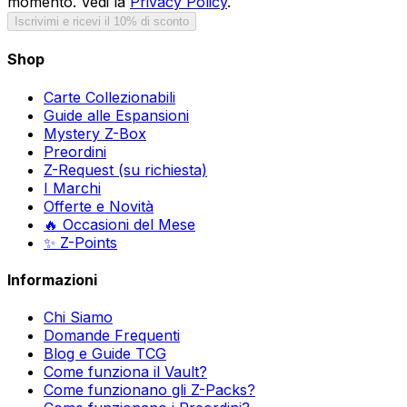
momento. Vedi la
Privacy Policy
.
Iscrivimi e ricevi il 10% di sconto
Shop
Carte Collezionabili
Guide alle Espansioni
Mystery Z-Box
Preordini
Z-Request (su richiesta)
I Marchi
Offerte e Novità
🔥 Occasioni del Mese
✨ Z-Points
Informazioni
Chi Siamo
Domande Frequenti
Blog e Guide TCG
Come funziona il Vault?
Come funzionano gli Z-Packs?