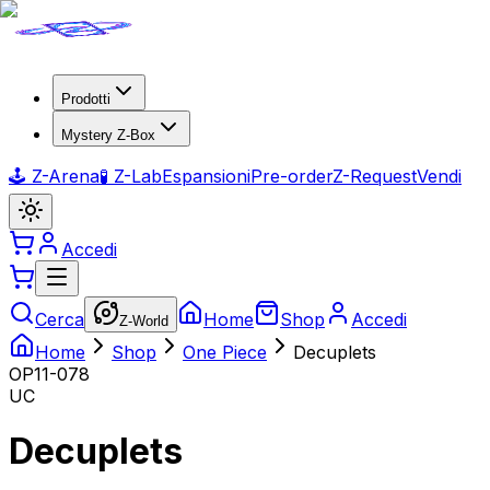
Prodotti
Mystery Z-Box
🕹️ Z-Arena
🧪 Z-Lab
Espansioni
Pre-order
Z-Request
Vendi
Accedi
Cerca
Home
Shop
Accedi
Z-World
Home
Shop
One Piece
Decuplets
OP11-078
UC
Decuplets