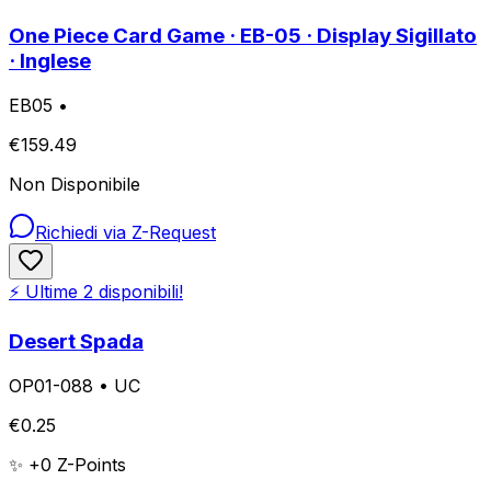
One Piece Card Game · EB-05 · Display Sigillato
· Inglese
EB05
•
€
159.49
Non Disponibile
Richiedi via Z-Request
⚡ Ultime
2
disponibili!
Desert Spada
OP01-088
•
UC
€
0.25
✨ +
0
Z-Points