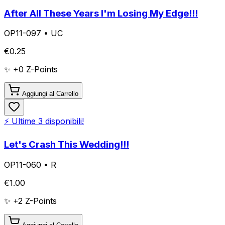
After All These Years I'm Losing My Edge!!!
OP11-097
•
UC
€
0.25
✨ +
0
Z-Points
Aggiungi al Carrello
⚡ Ultime
3
disponibili!
Let's Crash This Wedding!!!
OP11-060
•
R
€
1.00
✨ +
2
Z-Points