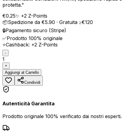
protetta.
"
€
0.25
✨ +
2
Z-Points
📦
Spedizione da €5.90 · Gratuita ≥€120
🔒
Pagamento sicuro (Stripe)
✅
Prodotto 100% originale
⭐
Cashback: +
2
Z-Points
-
1
+
Aggiungi
al Carrello
Condividi
Autenticità Garantita
Prodotto originale 100% verificato dai nostri esperti.