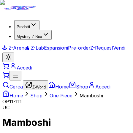
Prodotti
Mystery Z-Box
🕹️ Z-Arena
🧪 Z-Lab
Espansioni
Pre-order
Z-Request
Vendi
Accedi
Cerca
Home
Shop
Accedi
Z-World
Home
Shop
One Piece
Mamboshi
OP11-111
UC
Mamboshi