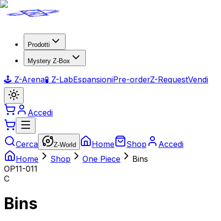
Prodotti
Mystery Z-Box
🕹️ Z-Arena
🧪 Z-Lab
Espansioni
Pre-order
Z-Request
Vendi
Accedi
Cerca
Home
Shop
Accedi
Z-World
Home
Shop
One Piece
Bins
OP11-011
C
Bins