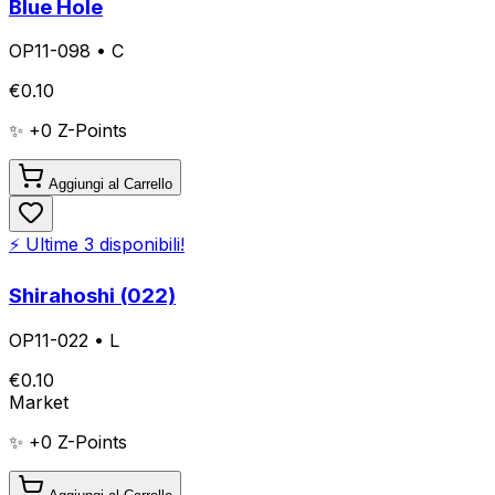
Blue Hole
OP11-098
•
C
€
0.10
✨ +
0
Z-Points
Aggiungi al Carrello
⚡ Ultime
3
disponibili!
Shirahoshi (022)
OP11-022
•
L
€
0.10
Market
✨ +
0
Z-Points