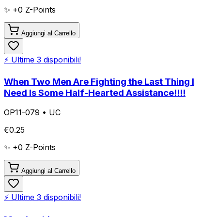
✨ +
0
Z-Points
Aggiungi al Carrello
⚡ Ultime
3
disponibili!
When Two Men Are Fighting the Last Thing I
Need Is Some Half-Hearted Assistance!!!!
OP11-079
•
UC
€
0.25
✨ +
0
Z-Points
Aggiungi al Carrello
⚡ Ultime
3
disponibili!