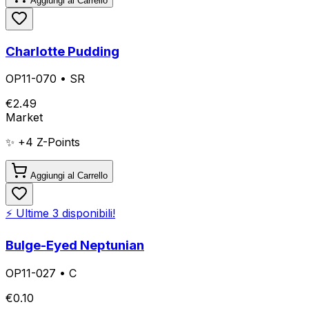
Aggiungi al Carrello
Charlotte Pudding
OP11-070
•
SR
€
2.49
Market
✨ +
4
Z-Points
Aggiungi al Carrello
⚡ Ultime
3
disponibili!
Bulge-Eyed Neptunian
OP11-027
•
C
€
0.10