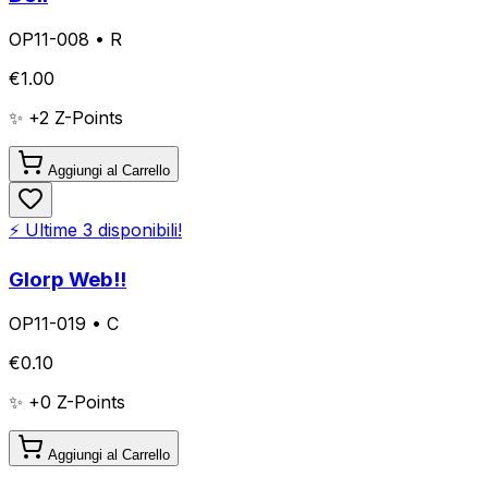
OP11-008
•
R
€
1.00
✨ +
2
Z-Points
Aggiungi al Carrello
⚡ Ultime
3
disponibili!
Glorp Web!!
OP11-019
•
C
€
0.10
✨ +
0
Z-Points
Aggiungi al Carrello