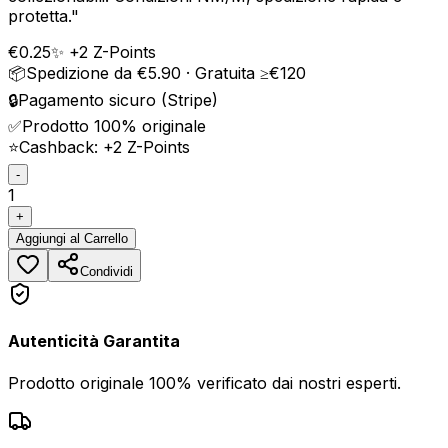
protetta.
"
€
0.25
✨ +
2
Z-Points
📦
Spedizione da €5.90 · Gratuita ≥€120
🔒
Pagamento sicuro (Stripe)
✅
Prodotto 100% originale
⭐
Cashback: +
2
Z-Points
-
1
+
Aggiungi
al Carrello
Condividi
Autenticità Garantita
Prodotto originale 100% verificato dai nostri esperti.