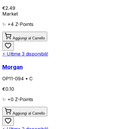
€
2.49
Market
✨ +
4
Z-Points
Aggiungi al Carrello
⚡ Ultime
3
disponibili!
Morgan
OP11-094
•
C
€
0.10
✨ +
0
Z-Points
Aggiungi al Carrello
⚡ Ultime
2
disponibili!