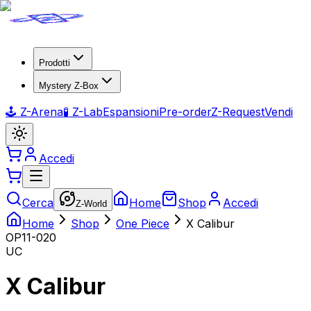
Prodotti
Mystery Z-Box
🕹️ Z-Arena
🧪 Z-Lab
Espansioni
Pre-order
Z-Request
Vendi
Accedi
Cerca
Home
Shop
Accedi
Z-World
Home
Shop
One Piece
X Calibur
OP11-020
UC
X Calibur