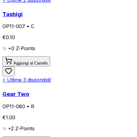
Tashigi
OP11-007
•
C
€
0.10
✨ +
0
Z-Points
Aggiungi al Carrello
⚡ Ultime
3
disponibili!
Gear Two
OP11-080
•
R
€
1.00
✨ +
2
Z-Points