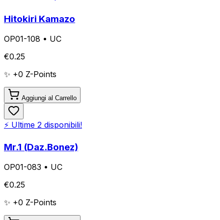
Hitokiri Kamazo
OP01-108
•
UC
€
0.25
✨ +
0
Z-Points
Aggiungi al Carrello
⚡ Ultime
2
disponibili!
Mr.1 (Daz.Bonez)
OP01-083
•
UC
€
0.25
✨ +
0
Z-Points