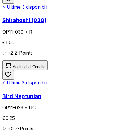
⚡ Ultime
3
disponibili!
Shirahoshi (030)
OP11-030
•
R
€
1.00
✨ +
2
Z-Points
Aggiungi al Carrello
⚡ Ultime
3
disponibili!
Bird Neptunian
OP11-033
•
UC
€
0.25
✨ +
0
Z-Points