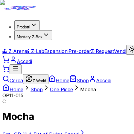
Prodotti
Mystery Z-Box
🕹️ Z-Arena
🧪 Z-Lab
Espansioni
Pre-order
Z-Request
Vendi
Accedi
Cerca
Home
Shop
Accedi
Z-World
Home
Shop
One Piece
Mocha
OP11-015
C
Mocha