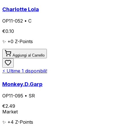
Charlotte Lola
OP11-052
•
C
€
0.10
✨ +
0
Z-Points
Aggiungi al Carrello
⚡ Ultime
1
disponibili!
Monkey.D.Garp
OP11-095
•
SR
€
2.49
Market
✨ +
4
Z-Points