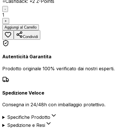
⭐
Cashback: +
2
Z-Points
-
1
+
Aggiungi
al Carrello
Condividi
Autenticità Garantita
Prodotto originale 100% verificato dai nostri esperti.
Spedizione Veloce
Consegna in 24/48h con imballaggio protettivo.
Specifiche Prodotto
Spedizione e Resi