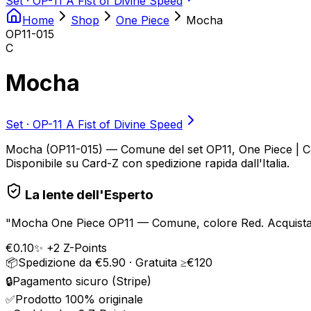
Set ·
OP-11 A Fist of Divine Speed
Home
Shop
One Piece
Mocha
OP11-015
C
Mocha
Set ·
OP-11 A Fist of Divine Speed
Mocha (OP11-015) — Comune del set OP11, One Piece | Colo
Disponibile su Card-Z con spedizione rapida dall'Italia.
La lente dell'Esperto
"
Mocha One Piece OP11 — Comune, colore Red. Acquista su 
€
0.10
✨ +
2
Z-Points
📦
Spedizione da €5.90 · Gratuita ≥€120
🔒
Pagamento sicuro (Stripe)
✅
Prodotto 100% originale