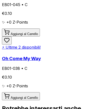
EB01-045
•
C
€
0.10
✨ +
0
Z-Points
Aggiungi al Carrello
⚡ Ultime
2
disponibili!
Oh Come My Way
EB01-038
•
C
€
0.10
✨ +
0
Z-Points
Aggiungi al Carrello
Potrebbe interessarti anche