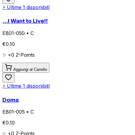
⚡ Ultime
1
disponibili!
...I Want to Live!!
EB01-050
•
C
€
0.10
✨ +
0
Z-Points
Aggiungi al Carrello
⚡ Ultime
1
disponibili!
Doma
EB01-005
•
C
€
0.10
✨ +
0
Z-Points