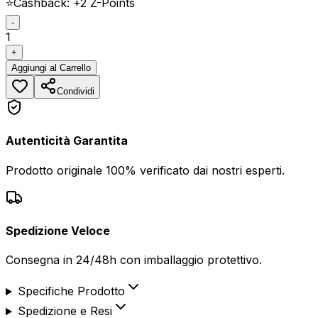
⭐
Cashback: +
2
Z-Points
-
1
+
Aggiungi
al Carrello
Condividi
Autenticità Garantita
Prodotto originale 100% verificato dai nostri esperti.
Spedizione Veloce
Consegna in 24/48h con imballaggio protettivo.
Specifiche Prodotto
Spedizione e Resi