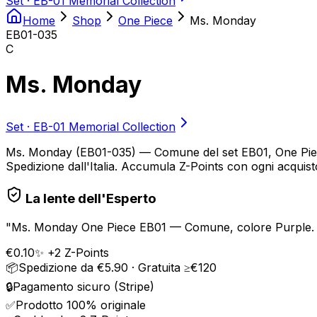
Set ·
EB-01 Memorial Collection
Home
Shop
One Piece
Ms. Monday
EB01-035
C
Ms. Monday
Set ·
EB-01 Memorial Collection
Ms. Monday (EB01-035) — Comune del set EB01, One Piece |
Spedizione dall'Italia. Accumula Z-Points con ogni acquis
La lente dell'Esperto
"
Ms. Monday One Piece EB01 — Comune, colore Purple. Dispo
€
0.10
✨ +
2
Z-Points
📦
Spedizione da €5.90 · Gratuita ≥€120
🔒
Pagamento sicuro (Stripe)
✅
Prodotto 100% originale