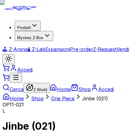
Prodotti
Mystery Z-Box
🕹️ Z-Arena
🧪 Z-Lab
Espansioni
Pre-order
Z-Request
Vendi
Accedi
Cerca
Home
Shop
Accedi
Z-World
Home
Shop
One Piece
Jinbe (021)
OP11-021
L
Jinbe (021)