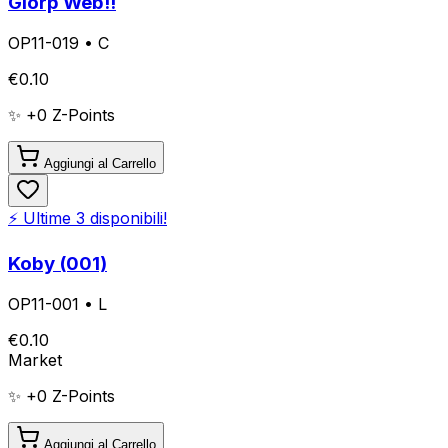
Glorp Web!!
OP11-019
•
C
€
0.10
✨ +
0
Z-Points
Aggiungi al Carrello
⚡ Ultime
3
disponibili!
Koby (001)
OP11-001
•
L
€
0.10
Market
✨ +
0
Z-Points
Aggiungi al Carrello