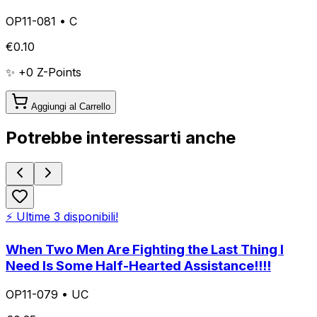
OP11-081
•
C
€
0.10
✨ +
0
Z-Points
Aggiungi al Carrello
Potrebbe interessarti anche
⚡ Ultime
3
disponibili!
When Two Men Are Fighting the Last Thing I
Need Is Some Half-Hearted Assistance!!!!
OP11-079
•
UC