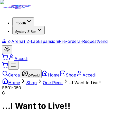
Prodotti
Mystery Z-Box
🕹️ Z-Arena
🧪 Z-Lab
Espansioni
Pre-order
Z-Request
Vendi
Accedi
Cerca
Home
Shop
Accedi
Z-World
Home
Shop
One Piece
...I Want to Live!!
EB01-050
C
...I Want to Live!!