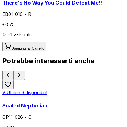
There's No Way You Could Defeat Me!!
EB01-010
•
R
€
0.75
✨ +
1
Z-Points
Aggiungi al Carrello
Potrebbe interessarti anche
⚡ Ultime
3
disponibili!
Scaled Neptunian
OP11-026
•
C