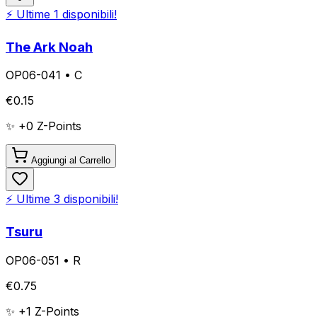
⚡ Ultime
1
disponibili!
The Ark Noah
OP06-041
•
C
€
0.15
✨ +
0
Z-Points
Aggiungi al Carrello
⚡ Ultime
3
disponibili!
Tsuru
OP06-051
•
R
€
0.75
✨ +
1
Z-Points