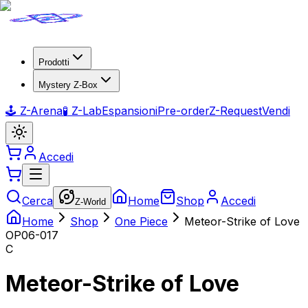
Prodotti
Mystery Z-Box
🕹️ Z-Arena
🧪 Z-Lab
Espansioni
Pre-order
Z-Request
Vendi
Accedi
Cerca
Home
Shop
Accedi
Z-World
Home
Shop
One Piece
Meteor-Strike of Love
OP06-017
C
Meteor-Strike of Love