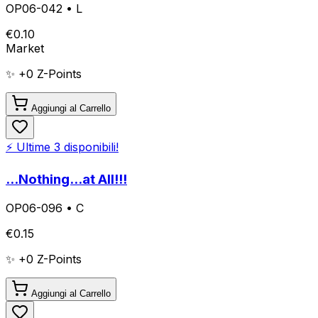
OP06-042
•
L
€
0.10
Market
✨ +
0
Z-Points
Aggiungi al Carrello
⚡ Ultime
3
disponibili!
...Nothing...at All!!!
OP06-096
•
C
€
0.15
✨ +
0
Z-Points
Aggiungi al Carrello