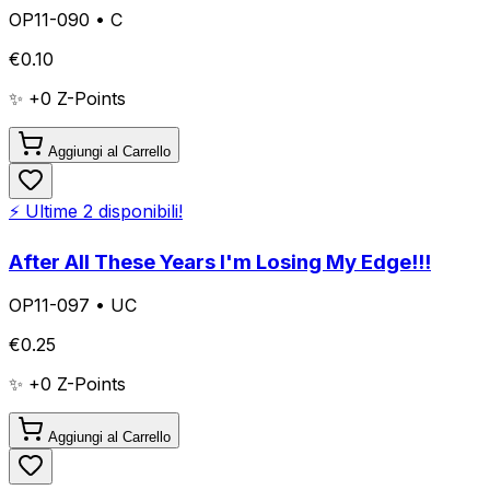
OP11-090
•
C
€
0.10
✨ +
0
Z-Points
Aggiungi al Carrello
⚡ Ultime
2
disponibili!
After All These Years I'm Losing My Edge!!!
OP11-097
•
UC
€
0.25
✨ +
0
Z-Points
Aggiungi al Carrello