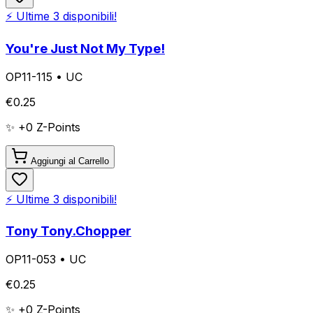
⚡ Ultime
3
disponibili!
You're Just Not My Type!
OP11-115
•
UC
€
0.25
✨ +
0
Z-Points
Aggiungi al Carrello
⚡ Ultime
3
disponibili!
Tony Tony.Chopper
OP11-053
•
UC
€
0.25
✨ +
0
Z-Points