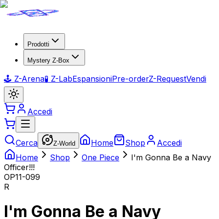
Prodotti
Mystery Z-Box
🕹️ Z-Arena
🧪 Z-Lab
Espansioni
Pre-order
Z-Request
Vendi
Accedi
Cerca
Home
Shop
Accedi
Z-World
Home
Shop
One Piece
I'm Gonna Be a Navy
Officer!!!
OP11-099
R
I'm Gonna Be a Navy