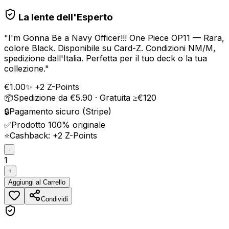
La lente dell'Esperto
"
I'm Gonna Be a Navy Officer!!! One Piece OP11 — Rara,
colore Black. Disponibile su Card-Z. Condizioni NM/M,
spedizione dall'Italia. Perfetta per il tuo deck o la tua
collezione.
"
€
1.00
✨ +
2
Z-Points
📦
Spedizione da €5.90 · Gratuita ≥€120
🔒
Pagamento sicuro (Stripe)
✅
Prodotto 100% originale
⭐
Cashback: +
2
Z-Points
-
1
+
Aggiungi
al Carrello
Condividi