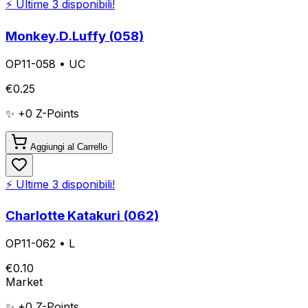
⚡ Ultime
3
disponibili!
Monkey.D.Luffy (058)
OP11-058
•
UC
€
0.25
✨ +
0
Z-Points
Aggiungi al Carrello
⚡ Ultime
3
disponibili!
Charlotte Katakuri (062)
OP11-062
•
L
€
0.10
Market
✨ +
0
Z-Points