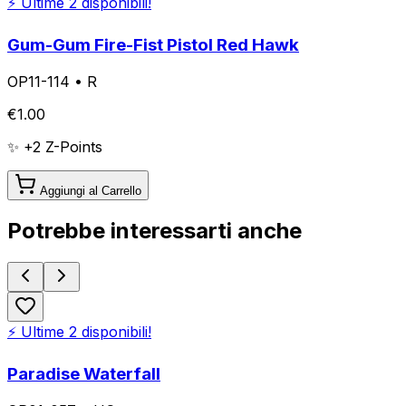
⚡ Ultime
2
disponibili!
Gum-Gum Fire-Fist Pistol Red Hawk
OP11-114
•
R
€
1.00
✨ +
2
Z-Points
Aggiungi al Carrello
Potrebbe interessarti anche
⚡ Ultime
2
disponibili!
Paradise Waterfall