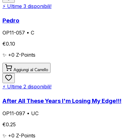
⚡ Ultime
3
disponibili!
Pedro
OP11-057
•
C
€
0.10
✨ +
0
Z-Points
Aggiungi al Carrello
⚡ Ultime
2
disponibili!
After All These Years I'm Losing My Edge!!!
OP11-097
•
UC
€
0.25
✨ +
0
Z-Points