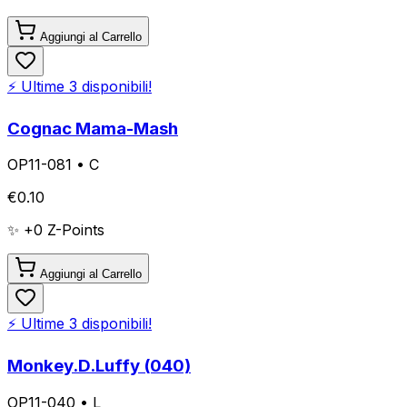
Aggiungi al Carrello
⚡ Ultime
3
disponibili!
Cognac Mama-Mash
OP11-081
•
C
€
0.10
✨ +
0
Z-Points
Aggiungi al Carrello
⚡ Ultime
3
disponibili!
Monkey.D.Luffy (040)
OP11-040
•
L