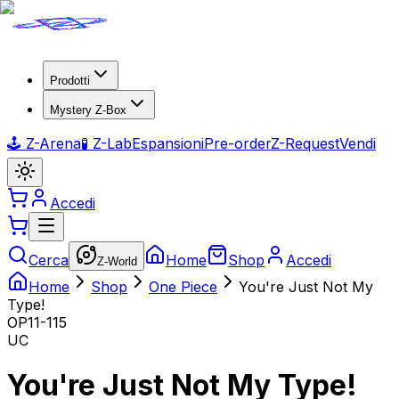
Prodotti
Mystery Z-Box
🕹️ Z-Arena
🧪 Z-Lab
Espansioni
Pre-order
Z-Request
Vendi
Accedi
Cerca
Home
Shop
Accedi
Z-World
Home
Shop
One Piece
You're Just Not My
Type!
OP11-115
UC
You're Just Not My Type!