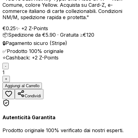
Comune, colore Yellow. Acquista su Card-Z, e-
commerce italiano di carte collezionabili. Condizioni
NM/M, spedizione rapida e protetta.
"
€
0.25
✨ +
2
Z-Points
📦
Spedizione da €5.90 · Gratuita ≥€120
🔒
Pagamento sicuro (Stripe)
✅
Prodotto 100% originale
⭐
Cashback: +
2
Z-Points
-
1
+
Aggiungi
al Carrello
Condividi
Autenticità Garantita
Prodotto originale 100% verificato dai nostri esperti.