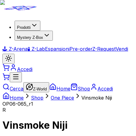
Prodotti
Mystery Z-Box
🕹️ Z-Arena
🧪 Z-Lab
Espansioni
Pre-order
Z-Request
Vendi
Accedi
Cerca
Home
Shop
Accedi
Z-World
Home
Shop
One Piece
Vinsmoke Niji
OP06-065_r1
R
Vinsmoke Niji