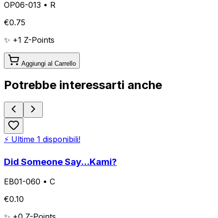
OP06-013
•
R
€
0.75
✨ +
1
Z-Points
Aggiungi al Carrello
Potrebbe interessarti anche
⚡ Ultime
1
disponibili!
Did Someone Say...Kami?
EB01-060
•
C
€
0.10
✨ +
0
Z-Points