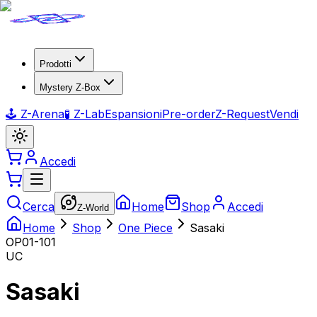
Prodotti
Mystery Z-Box
🕹️ Z-Arena
🧪 Z-Lab
Espansioni
Pre-order
Z-Request
Vendi
Accedi
Cerca
Home
Shop
Accedi
Z-World
Home
Shop
One Piece
Sasaki
OP01-101
UC
Sasaki