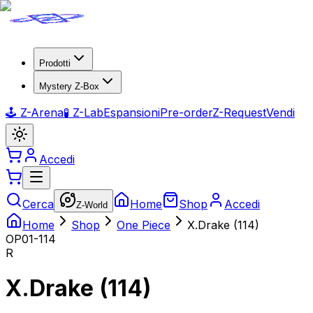
Prodotti
Mystery Z-Box
🕹️ Z-Arena
🧪 Z-Lab
Espansioni
Pre-order
Z-Request
Vendi
Accedi
Cerca
Home
Shop
Accedi
Z-World
Home
Shop
One Piece
X.Drake (114)
OP01-114
R
X.Drake (114)