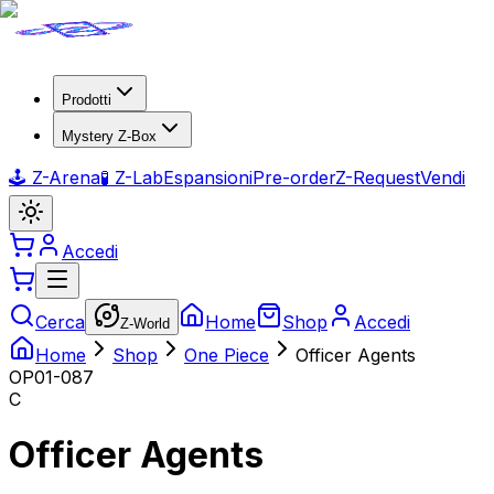
Prodotti
Mystery Z-Box
🕹️ Z-Arena
🧪 Z-Lab
Espansioni
Pre-order
Z-Request
Vendi
Accedi
Cerca
Home
Shop
Accedi
Z-World
Home
Shop
One Piece
Officer Agents
OP01-087
C
Officer Agents