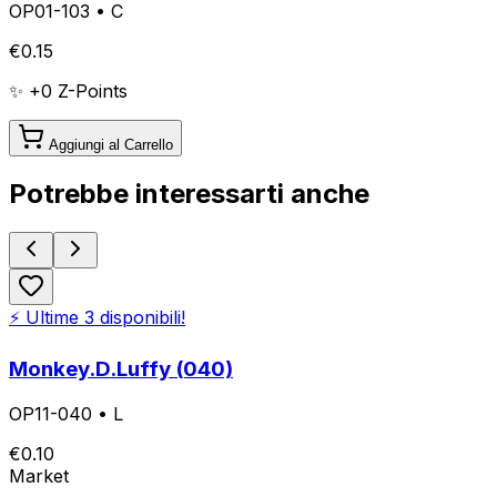
OP01-103
•
C
€
0.15
✨ +
0
Z-Points
Aggiungi al Carrello
Potrebbe interessarti anche
⚡ Ultime
3
disponibili!
Monkey.D.Luffy (040)
OP11-040
•
L
€
0.10
Market