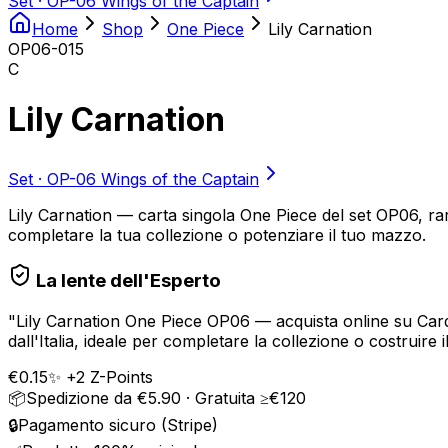
Set ·
OP-06 Wings of the Captain
Home
Shop
One Piece
Lily Carnation
OP06-015
C
Lily Carnation
Set ·
OP-06 Wings of the Captain
Lily Carnation — carta singola One Piece del set OP06, rari
completare la tua collezione o potenziare il tuo mazzo.
La lente dell'Esperto
"
Lily Carnation One Piece OP06 — acquista online su Card-
dall'Italia, ideale per completare la collezione o costruire i
€
0.15
✨ +
2
Z-Points
📦
Spedizione da €5.90 · Gratuita ≥€120
🔒
Pagamento sicuro (Stripe)