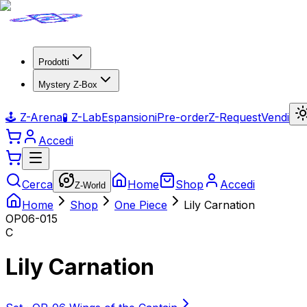
Prodotti
Mystery Z-Box
🕹️ Z-Arena
🧪 Z-Lab
Espansioni
Pre-order
Z-Request
Vendi
Accedi
Cerca
Home
Shop
Accedi
Z-World
Home
Shop
One Piece
Lily Carnation
OP06-015
C
Lily Carnation