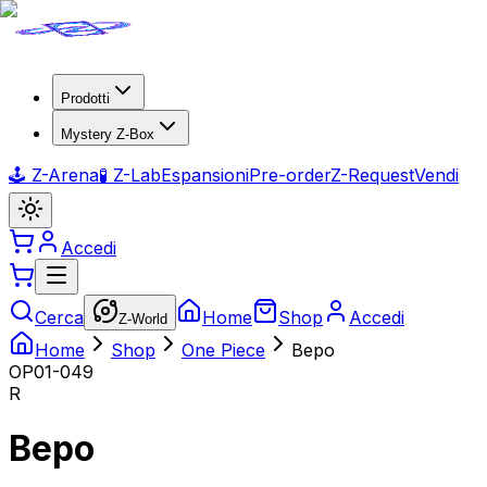
Prodotti
Mystery Z-Box
🕹️ Z-Arena
🧪 Z-Lab
Espansioni
Pre-order
Z-Request
Vendi
Accedi
Cerca
Home
Shop
Accedi
Z-World
Home
Shop
One Piece
Bepo
OP01-049
R
Bepo