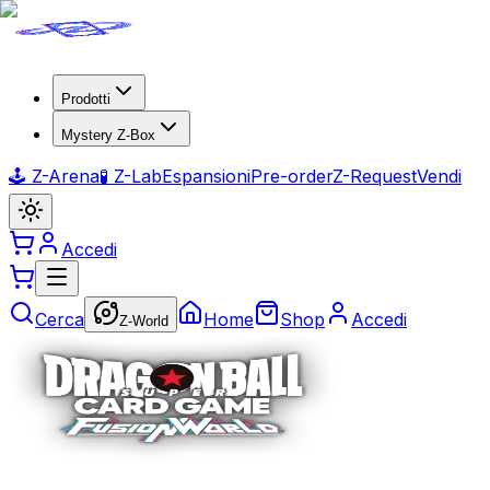
Prodotti
Mystery Z-Box
🕹️ Z-Arena
🧪 Z-Lab
Espansioni
Pre-order
Z-Request
Vendi
Accedi
Cerca
Home
Shop
Accedi
Z-World