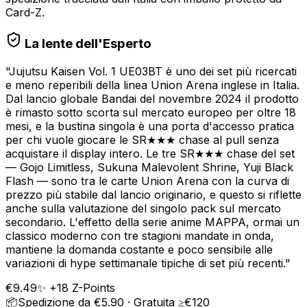
Card-Z.
La lente dell'Esperto
"
Jujutsu Kaisen Vol. 1 UE03BT è uno dei set più ricercati
e meno reperibili della linea Union Arena inglese in Italia.
Dal lancio globale Bandai del novembre 2024 il prodotto
è rimasto sotto scorta sul mercato europeo per oltre 18
mesi, e la bustina singola è una porta d'accesso pratica
per chi vuole giocare le SR★★★ chase al pull senza
acquistare il display intero. Le tre SR★★★ chase del set
— Gojo Limitless, Sukuna Malevolent Shrine, Yuji Black
Flash — sono tra le carte Union Arena con la curva di
prezzo più stabile dal lancio originario, e questo si riflette
anche sulla valutazione del singolo pack sul mercato
secondario. L'effetto della serie anime MAPPA, ormai un
classico moderno con tre stagioni mandate in onda,
mantiene la domanda costante e poco sensibile alle
variazioni di hype settimanale tipiche di set più recenti.
"
€
9.49
✨ +
18
Z-Points
📦
Spedizione da €5.90 · Gratuita ≥€120