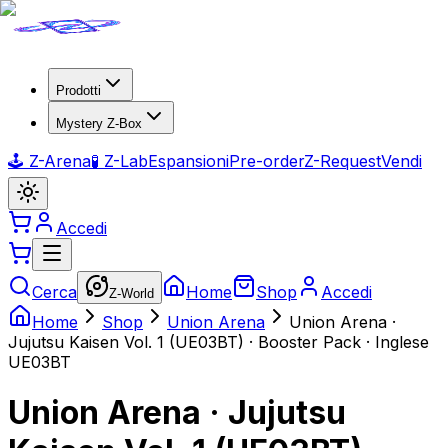
Prodotti
Mystery Z-Box
🕹️ Z-Arena
🧪 Z-Lab
Espansioni
Pre-order
Z-Request
Vendi
Accedi
Cerca
Home
Shop
Accedi
Z-World
Home
Shop
Union Arena
Union Arena ·
Jujutsu Kaisen Vol. 1 (UE03BT) · Booster Pack · Inglese
UE03BT
Union Arena · Jujutsu