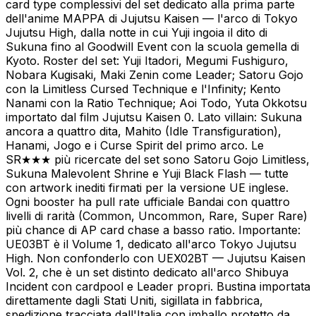
card type complessivi del set dedicato alla prima parte
dell'anime MAPPA di Jujutsu Kaisen — l'arco di Tokyo
Jujutsu High, dalla notte in cui Yuji ingoia il dito di
Sukuna fino al Goodwill Event con la scuola gemella di
Kyoto. Roster del set: Yuji Itadori, Megumi Fushiguro,
Nobara Kugisaki, Maki Zenin come Leader; Satoru Gojo
con la Limitless Cursed Technique e l'Infinity; Kento
Nanami con la Ratio Technique; Aoi Todo, Yuta Okkotsu
importato dal film Jujutsu Kaisen 0. Lato villain: Sukuna
ancora a quattro dita, Mahito (Idle Transfiguration),
Hanami, Jogo e i Curse Spirit del primo arco. Le
SR★★★ più ricercate del set sono Satoru Gojo Limitless,
Sukuna Malevolent Shrine e Yuji Black Flash — tutte
con artwork inediti firmati per la versione UE inglese.
Ogni booster ha pull rate ufficiale Bandai con quattro
livelli di rarità (Common, Uncommon, Rare, Super Rare)
più chance di AP card chase a basso ratio. Importante:
UE03BT è il Volume 1, dedicato all'arco Tokyo Jujutsu
High. Non confonderlo con UEX02BT — Jujutsu Kaisen
Vol. 2, che è un set distinto dedicato all'arco Shibuya
Incident con cardpool e Leader propri. Bustina importata
direttamente dagli Stati Uniti, sigillata in fabbrica,
spedizione tracciata dall'Italia con imballo protetto da