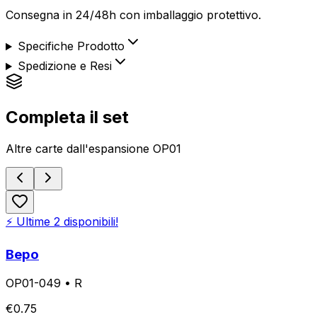
Consegna in 24/48h con imballaggio protettivo.
Specifiche Prodotto
Spedizione e Resi
Completa il set
Altre carte dall'espansione
OP01
⚡ Ultime
2
disponibili!
Bepo
OP01-049
•
R
€
0.75