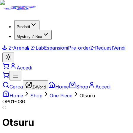
Prodotti
Mystery Z-Box
🕹️ Z-Arena
🧪 Z-Lab
Espansioni
Pre-order
Z-Request
Vendi
Accedi
Cerca
Home
Shop
Accedi
Z-World
Home
Shop
One Piece
Otsuru
OP01-036
C
Otsuru