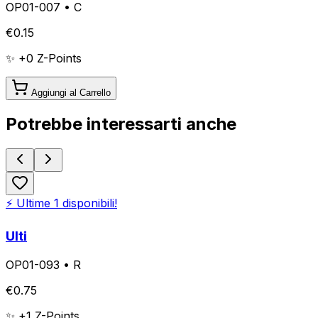
OP01-007
•
C
€
0.15
✨ +
0
Z-Points
Aggiungi al Carrello
Potrebbe interessarti anche
⚡ Ultime
1
disponibili!
Ulti
OP01-093
•
R
€
0.75
✨ +
1
Z-Points