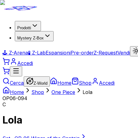
Prodotti
Mystery Z-Box
🕹️ Z-Arena
🧪 Z-Lab
Espansioni
Pre-order
Z-Request
Vendi
Accedi
Cerca
Home
Shop
Accedi
Z-World
Home
Shop
One Piece
Lola
OP06-094
C
Lola