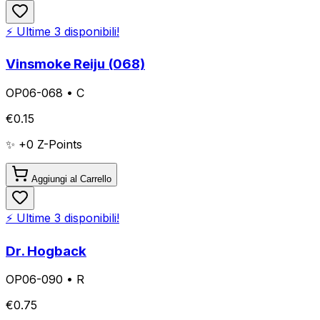
⚡ Ultime
3
disponibili!
Vinsmoke Reiju (068)
OP06-068
•
C
€
0.15
✨ +
0
Z-Points
Aggiungi al Carrello
⚡ Ultime
3
disponibili!
Dr. Hogback
OP06-090
•
R
€
0.75