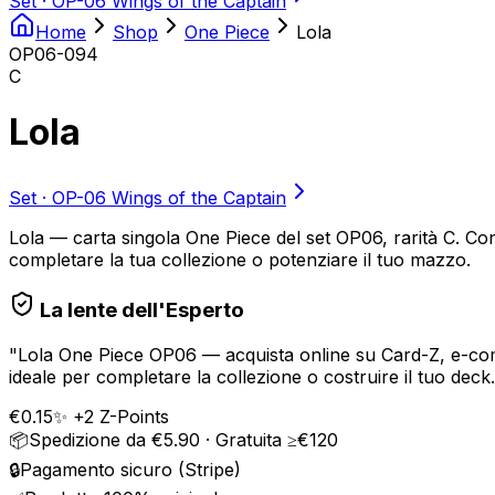
Set ·
OP-06 Wings of the Captain
Home
Shop
One Piece
Lola
OP06-094
C
Lola
Set ·
OP-06 Wings of the Captain
Lola — carta singola One Piece del set OP06, rarità C. Cond
completare la tua collezione o potenziare il tuo mazzo.
La lente dell'Esperto
"
Lola One Piece OP06 — acquista online su Card-Z, e-commer
ideale per completare la collezione o costruire il tuo deck.
€
0.15
✨ +
2
Z-Points
📦
Spedizione da €5.90 · Gratuita ≥€120
🔒
Pagamento sicuro (Stripe)