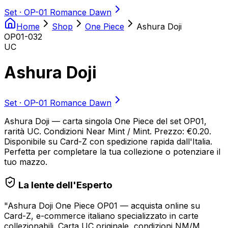
Set ·
OP-01 Romance Dawn
Home
Shop
One Piece
Ashura Doji
OP01-032
UC
Ashura Doji
Set ·
OP-01 Romance Dawn
Ashura Doji — carta singola One Piece del set OP01,
rarità UC. Condizioni Near Mint / Mint. Prezzo: €0.20.
Disponibile su Card-Z con spedizione rapida dall'Italia.
Perfetta per completare la tua collezione o potenziare il
tuo mazzo.
La lente dell'Esperto
"
Ashura Doji One Piece OP01 — acquista online su
Card-Z, e-commerce italiano specializzato in carte
collezionabili. Carta UC originale, condizioni NM/M.