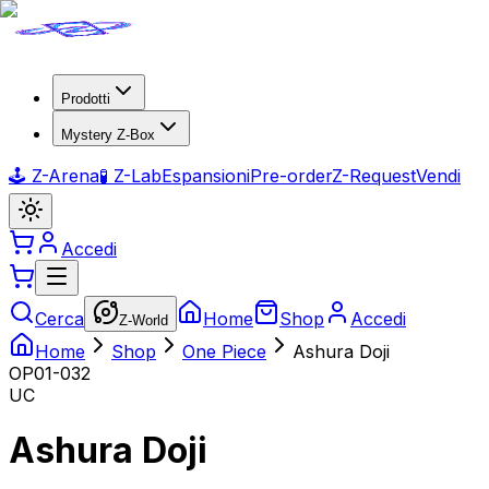
Prodotti
Mystery Z-Box
🕹️ Z-Arena
🧪 Z-Lab
Espansioni
Pre-order
Z-Request
Vendi
Accedi
Cerca
Home
Shop
Accedi
Z-World
Home
Shop
One Piece
Ashura Doji
OP01-032
UC
Ashura Doji