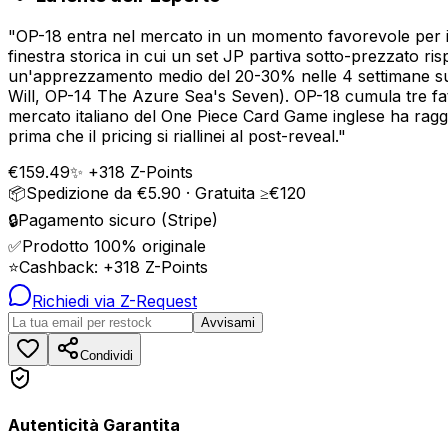
"
OP-18 entra nel mercato in un momento favorevole per i 
finestra storica in cui un set JP partiva sotto-prezzato ri
un'apprezzamento medio del 20-30% nelle 4 settimane suc
Will, OP-14 The Azure Sea's Seven). OP-18 cumula tre fat
mercato italiano del One Piece Card Game inglese ha raggi
prima che il pricing si riallinei al post-reveal.
"
€
159.49
✨ +
318
Z-Points
📦
Spedizione da €5.90 · Gratuita ≥€120
🔒
Pagamento sicuro (Stripe)
✅
Prodotto 100% originale
⭐
Cashback: +
318
Z-Points
Richiedi via Z-Request
Avvisami
Condividi
Autenticità Garantita