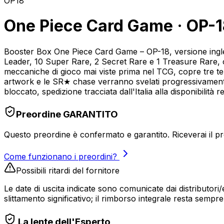
OP18
One Piece Card Game · OP-18
Booster Box One Piece Card Game – OP-18, versione inglese
Leader, 10 Super Rare, 2 Secret Rare e 1 Treasure Rare, 
meccaniche di gioco mai viste prima nel TCG, copre tre tem
artwork e le SR★ chase verranno svelati progressivament
bloccato, spedizione tracciata dall'Italia alla disponibilità 
Preordine GARANTITO
Questo preordine è confermato e garantito. Riceverai il pro
Come funzionano i preordini?
Possibili ritardi del fornitore
Le date di uscita indicate sono comunicate dai distributori/
slittamento significativo; il rimborso integrale resta semp
La lente dell'Esperto