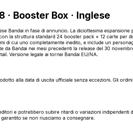
 · Booster Box · Inglese
 Bandai in fase di annuncio. La diciottesima espansione pr
con la struttura standard 24 booster pack × 12 carte per d
i di cui uno completamente inedito, e include un personaggi
e da Bandai nei mesi precedenti la release del 30 novemb
retail. Versione legale ai tornei Bandai EU/NA.
dotto alla data di uscita ufficiale senza eccezioni. Gli ordi
editori e potrebbero subire ritardi o variazioni indipendenti
re garantito se non riusciamo a consegnare.