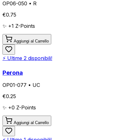
OP06-050
•
R
€
0.75
✨ +
1
Z-Points
Aggiungi al Carrello
⚡ Ultime
2
disponibili!
Perona
OP01-077
•
UC
€
0.25
✨ +
0
Z-Points
Aggiungi al Carrello
⚡ Ultime
1
disponibili!