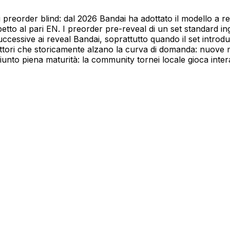
preorder blind: dal 2026 Bandai ha adottato il modello a 
spetto al pari EN. I preorder pre-reveal di un set standard i
cessive ai reveal Bandai, soprattutto quando il set intr
tori che storicamente alzano la curva di domanda: nuove me
unto piena maturità: la community tornei locale gioca intera