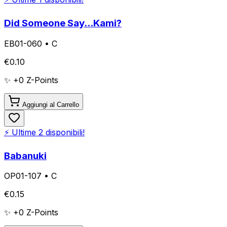
Did Someone Say...Kami?
EB01-060
•
C
€
0.10
✨ +
0
Z-Points
Aggiungi al Carrello
⚡ Ultime
2
disponibili!
Babanuki
OP01-107
•
C
€
0.15
✨ +
0
Z-Points