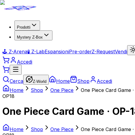
Prodotti
Mystery Z-Box
🕹️ Z-Arena
🧪 Z-Lab
Espansioni
Pre-order
Z-Request
Vendi
Accedi
Cerca
Home
Shop
Accedi
Z-World
Home
Shop
One Piece
One Piece Card Game · 
OP18
One Piece Card Game · OP-18
Home
Shop
One Piece
One Piece Card Game · 