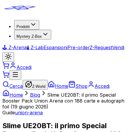
Prodotti
Mystery Z-Box
🕹️ Z-Arena
🧪 Z-Lab
Espansioni
Pre-order
Z-Request
Vendi
Accedi
Cerca
Home
Shop
Accedi
Z-World
Home
Blog
Slime UE20BT: il primo Special
Booster Pack Union Arena con 188 carte e autograph
foil (19 giugno 2026)
Guide
union-arena
Slime UE20BT: il primo Special