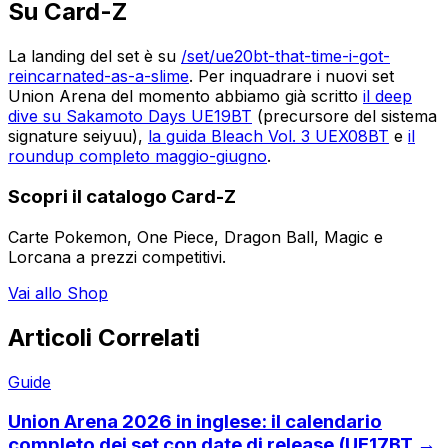
Su Card-Z
La landing del set è su
/set/ue20bt-that-time-i-got-
reincarnated-as-a-slime
. Per inquadrare i nuovi set
Union Arena del momento abbiamo già scritto
il deep
dive su Sakamoto Days UE19BT
(precursore del sistema
signature seiyuu),
la guida Bleach Vol. 3 UEX08BT
e
il
roundup completo maggio-giugno
.
Scopri il catalogo Card-Z
Carte Pokemon, One Piece, Dragon Ball, Magic e
Lorcana a prezzi competitivi.
Vai allo Shop
Articoli Correlati
Guide
Union Arena 2026 in inglese: il calendario
completo dei set con date di release (UE17BT →