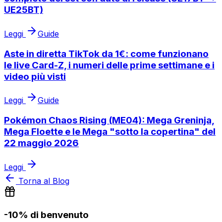
UE25BT)
Leggi
Guide
Aste in diretta TikTok da 1€: come funzionano
le live Card-Z, i numeri delle prime settimane e i
video più visti
Leggi
Guide
Pokémon Chaos Rising (ME04): Mega Greninja,
Mega Floette e le Mega "sotto la copertina" del
22 maggio 2026
Leggi
Torna al Blog
-10% di benvenuto