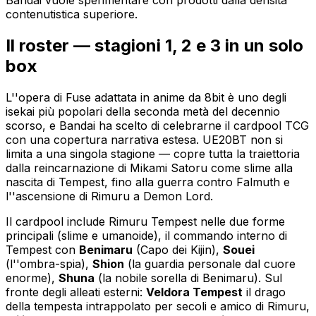
Bandai vuole sperimentare con prodotti dalla densità
contenutistica superiore.
Il roster — stagioni 1, 2 e 3 in un solo
box
L''opera di Fuse adattata in anime da 8bit è uno degli
isekai più popolari della seconda metà del decennio
scorso, e Bandai ha scelto di celebrarne il cardpool TCG
con una copertura narrativa estesa. UE20BT non si
limita a una singola stagione — copre tutta la traiettoria
dalla reincarnazione di Mikami Satoru come slime alla
nascita di Tempest, fino alla guerra contro Falmuth e
l''ascensione di Rimuru a Demon Lord.
Il cardpool include Rimuru Tempest nelle due forme
principali (slime e umanoide), il commando interno di
Tempest con
Benimaru
(Capo dei Kijin),
Souei
(l''ombra-spia),
Shion
(la guardia personale dal cuore
enorme),
Shuna
(la nobile sorella di Benimaru). Sul
fronte degli alleati esterni:
Veldora Tempest
il drago
della tempesta intrappolato per secoli e amico di Rimuru,