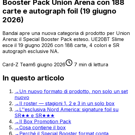
Booster Pack Union Arena con 188
carte e autograph foil (19 giugno
2026)
Bandai apre una nuova categoria di prodotto per Union
Arena: il Special Booster Pack esteso. UE20BT Slime
esce il 19 giugno 2026 con 188 carte, 4 colori e SR
autograph esclusive NA.
Card-Z Team
6 giugno 2026
7
min di lettura
In questo articolo
→
Un nuovo formato di prodotto, non solo un set
nuovo
→
Il roster — stagioni 1, 2 e 3 in un solo box
→
L''esclusiva Nord America: signature foil su
SR★★ e SR★★★
→
Il Box Promotion Pack
→
Cosa contiene il box
→
Perché il Special Booster format conta