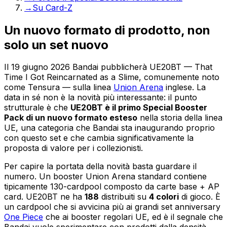
→
Su Card-Z
Un nuovo formato di prodotto, non
solo un set nuovo
Il 19 giugno 2026 Bandai pubblicherà UE20BT — That
Time I Got Reincarnated as a Slime, comunemente noto
come Tensura — sulla linea
Union Arena
inglese. La
data in sé non è la novità più interessante: il punto
strutturale è che
UE20BT è il primo Special Booster
Pack di un nuovo formato esteso
nella storia della linea
UE, una categoria che Bandai sta inaugurando proprio
con questo set e che cambia significativamente la
proposta di valore per i collezionisti.
Per capire la portata della novità basta guardare il
numero. Un booster Union Arena standard contiene
tipicamente 130-cardpool composto da carte base + AP
card. UE20BT ne ha
188
distribuiti su
4 colori
di gioco. È
un cardpool che si avvicina più ai grandi set anniversary
One Piece
che ai booster regolari UE, ed è il segnale che