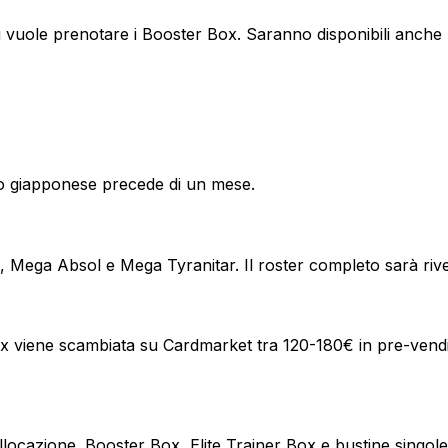
i vuole prenotare i Booster Box. Saranno disponibili anche 
scio giapponese precede di un mese.
a Absol e Mega Tyranitar. Il roster completo sarà rivelat
 viene scambiata su Cardmarket tra 120-180€ in pre-vendit
llocazione. Booster Box, Elite Trainer Box e bustine singole s