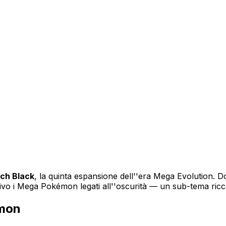
tch Black
, la quinta espansione dell''era Mega Evolution. 
vo i Mega Pokémon legati all''oscurità — un sub-tema ricco
émon