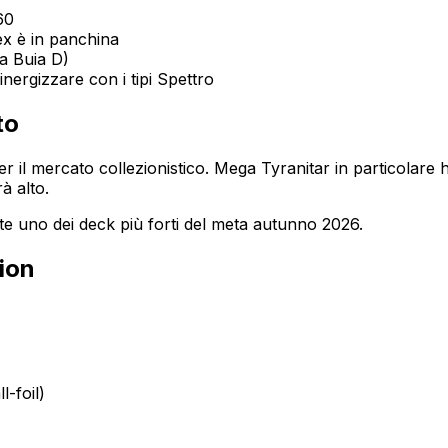
60
 ex è in panchina
ia Buia D)
ergizzare con i tipi Spettro
to
er il mercato collezionistico. Mega Tyranitar in particolare
à alto.
te uno dei deck più forti del meta autunno 2026.
ion
-foil)