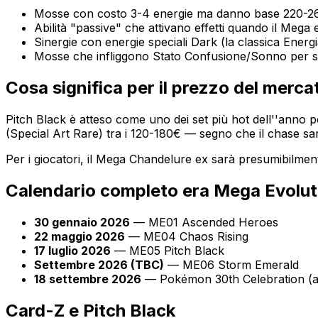
Mosse con costo 3-4 energie ma danno base 220-2
Abilità "passive" che attivano effetti quando il Mega
Sinergie con energie speciali Dark (la classica Energ
Mosse che infliggono Stato Confusione/Sonno per sin
Cosa significa per il prezzo del merca
Pitch Black è atteso come uno dei set più hot dell''anno p
(Special Art Rare) tra i 120-180€ — segno che il chase sar
Per i giocatori, il Mega Chandelure ex sarà presumibilmen
Calendario completo era Mega Evolut
30 gennaio 2026
— ME01 Ascended Heroes
22 maggio 2026
— ME04 Chaos Rising
17 luglio 2026
— ME05 Pitch Black
Settembre 2026 (TBC)
— ME06 Storm Emerald
18 settembre 2026
— Pokémon 30th Celebration (all
Card-Z e Pitch Black