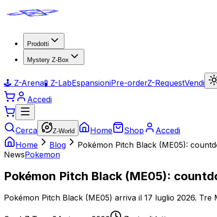
Prodotti
Mystery Z-Box
🕹️ Z-Arena
🧪 Z-Lab
Espansioni
Pre-order
Z-Request
Vendi
Accedi
Cerca
Home
Shop
Accedi
Z-World
Home
Blog
Pokémon Pitch Black (ME05): countdow
News
Pokemon
Pokémon Pitch Black (ME05): countdow
Pokémon Pitch Black (ME05) arriva il 17 luglio 2026. Tre 