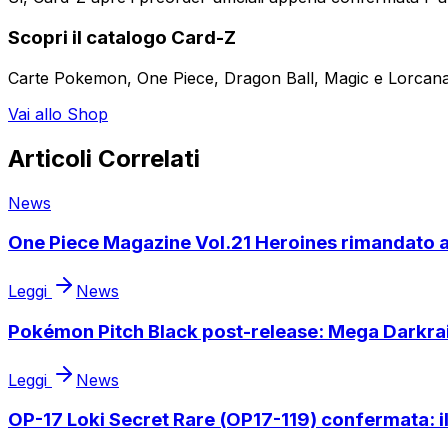
Scopri il catalogo Card-Z
Carte Pokemon, One Piece, Dragon Ball, Magic e Lorcana 
Vai allo Shop
Articoli Correlati
News
One Piece Magazine Vol.21 Heroines rimandato a
Leggi
News
Pokémon Pitch Black post-release: Mega Darkrai e
Leggi
News
OP-17 Loki Secret Rare (OP17-119) confermata: il 