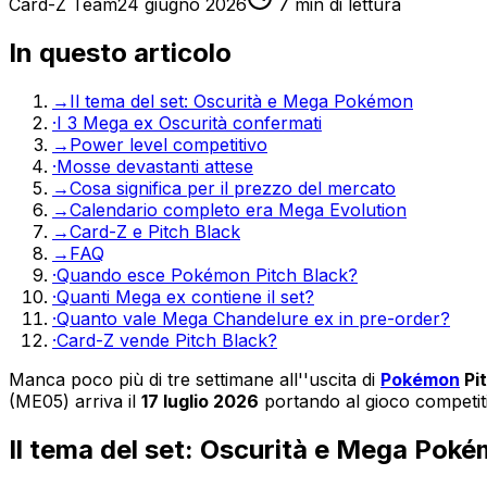
Card-Z Team
24 giugno 2026
7
min di lettura
In questo articolo
→
Il tema del set: Oscurità e Mega Pokémon
·
I 3 Mega ex Oscurità confermati
→
Power level competitivo
·
Mosse devastanti attese
→
Cosa significa per il prezzo del mercato
→
Calendario completo era Mega Evolution
→
Card-Z e Pitch Black
→
FAQ
·
Quando esce Pokémon Pitch Black?
·
Quanti Mega ex contiene il set?
·
Quanto vale Mega Chandelure ex in pre-order?
·
Card-Z vende Pitch Black?
Manca poco più di tre settimane all''uscita di
Pokémon
Pi
(ME05) arriva il
17 luglio 2026
portando al gioco competiti
Il tema del set: Oscurità e Mega Pok