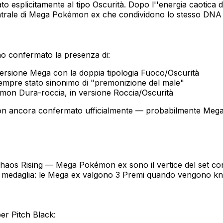
cato esplicitamente al tipo Oscurità. Dopo l''energia caoti
centrale di Mega Pokémon ex che condividono lo stesso DNA 
no confermato la presenza di:
ersione Mega con la doppia tipologia Fuoco/Oscurità
empre stato sinonimo di "premonizione del male"
mon Dura-roccia, in versione Roccia/Oscurità
on ancora confermato ufficialmente — probabilmente Mega
n Chaos Rising — Mega Pokémon ex sono il vertice del set co
ella medaglia: le Mega ex valgono 3 Premi quando vengono kn
per Pitch Black: