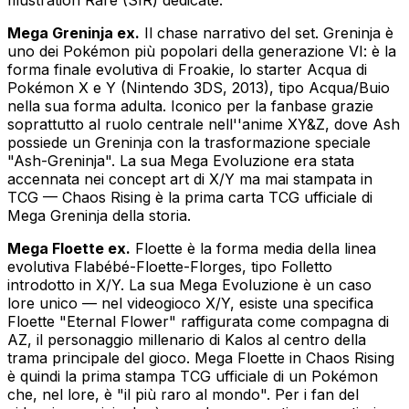
Illustration Rare (SIR) dedicate.
Mega Greninja ex.
Il chase narrativo del set. Greninja è
uno dei Pokémon più popolari della generazione VI: è la
forma finale evolutiva di Froakie, lo starter Acqua di
Pokémon X e Y (Nintendo 3DS, 2013), tipo Acqua/Buio
nella sua forma adulta. Iconico per la fanbase grazie
soprattutto al ruolo centrale nell''anime XY&Z, dove Ash
possiede un Greninja con la trasformazione speciale
"Ash-Greninja". La sua Mega Evoluzione era stata
accennata nei concept art di X/Y ma mai stampata in
TCG — Chaos Rising è la prima carta TCG ufficiale di
Mega Greninja della storia.
Mega Floette ex.
Floette è la forma media della linea
evolutiva Flabébé-Floette-Florges, tipo Folletto
introdotto in X/Y. La sua Mega Evoluzione è un caso
lore unico — nel videogioco X/Y, esiste una specifica
Floette "Eternal Flower" raffigurata come compagna di
AZ, il personaggio millenario di Kalos al centro della
trama principale del gioco. Mega Floette in Chaos Rising
è quindi la prima stampa TCG ufficiale di un Pokémon
che, nel lore, è "il più raro al mondo". Per i fan del