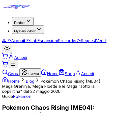
Prodotti
Mystery Z-Box
🕹️ Z-Arena
🧪 Z-Lab
Espansioni
Pre-order
Z-Request
Vendi
Accedi
Cerca
Home
Shop
Accedi
Z-World
Home
Blog
Pokémon Chaos Rising (ME04):
Mega Greninja, Mega Floette e le Mega "sotto la
copertina" del 22 maggio 2026
Guide
Pokemon
Pokémon Chaos Rising (ME04):