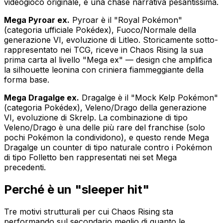
videogioco originale, è una chase narrativa pesantissima.
Mega Pyroar ex.
Pyroar è il "Royal Pokémon"
(categoria ufficiale Pokédex), Fuoco/Normale della
generazione VI, evoluzione di Litleo. Storicamente sotto-
rappresentato nei TCG, riceve in Chaos Rising la sua
prima carta al livello "Mega ex" — design che amplifica
la silhouette leonina con criniera fiammeggiante della
forma base.
Mega Dragalge ex.
Dragalge è il "Mock Kelp Pokémon"
(categoria Pokédex), Veleno/Drago della generazione
VI, evoluzione di Skrelp. La combinazione di tipo
Veleno/Drago è una delle più rare del franchise (solo
pochi Pokémon la condividono), e questo rende Mega
Dragalge un counter di tipo naturale contro i Pokémon
di tipo Folletto ben rappresentati nei set Mega
precedenti.
Perché è un "sleeper hit"
Tre motivi strutturali per cui Chaos Rising sta
performando sul secondario meglio di quanto le