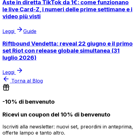
Aste in diretta TikTok da 1€: come funzionano
le live Card-Z, i numeri delle prime settimane e i
video più visti
Leggi
Guide
Riftbound Vendetta: reveal 22 giugno e il primo
set Riot con release globale simultanea (31
luglio 2026)
Leggi
Torna al Blog
-10% di benvenuto
Ricevi un coupon del 10% di benvenuto
Iscriviti alla newsletter: nuovi set, preordini in anteprima,
offerte lampo e tanto altro.