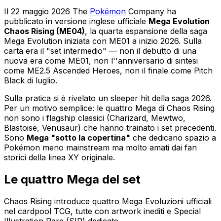
Il 22 maggio 2026 The
Pokémon
Company ha
pubblicato in versione inglese ufficiale
Mega Evolution
Chaos Rising (ME04)
, la quarta espansione della saga
Mega Evolution iniziata con ME01 a inizio 2026. Sulla
carta era il "set intermedio" — non il debutto di una
nuova era come ME01, non l''anniversario di sintesi
come ME2.5 Ascended Heroes, non il finale come Pitch
Black di luglio.
Sulla pratica si è rivelato un sleeper hit della saga 2026.
Per un motivo semplice: le quattro Mega di Chaos Rising
non sono i flagship classici (Charizard, Mewtwo,
Blastoise, Venusaur) che hanno trainato i set precedenti.
Sono
Mega "sotto la copertina"
che dedicano spazio a
Pokémon meno mainstream ma molto amati dai fan
storici della linea XY originale.
Le quattro Mega del set
Chaos Rising introduce quattro Mega Evoluzioni ufficiali
nel cardpool TCG, tutte con artwork inediti e Special