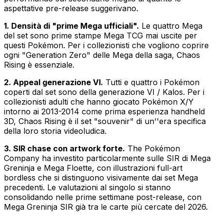
aspettative pre-release suggerivano.
1. Densità di "prime Mega ufficiali".
Le quattro Mega
del set sono prime stampe Mega TCG mai uscite per
questi Pokémon. Per i collezionisti che vogliono coprire
ogni "Generation Zero" delle Mega della saga, Chaos
Rising è essenziale.
2. Appeal generazione VI.
Tutti e quattro i Pokémon
coperti dal set sono della generazione VI / Kalos. Per i
collezionisti adulti che hanno giocato Pokémon X/Y
intorno ai 2013-2014 come prima esperienza handheld
3D, Chaos Rising è il set "souvenir" di un''era specifica
della loro storia videoludica.
3. SIR chase con artwork forte.
The Pokémon
Company ha investito particolarmente sulle SIR di Mega
Greninja e Mega Floette, con illustrazioni full-art
bordless che si distinguono visivamente dai set Mega
precedenti. Le valutazioni al singolo si stanno
consolidando nelle prime settimane post-release, con
Mega Greninja SIR già tra le carte più cercate del 2026.