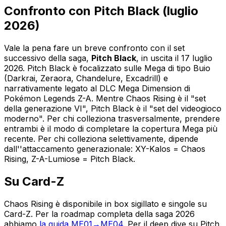
Confronto con Pitch Black (luglio
2026)
Vale la pena fare un breve confronto con il set
successivo della saga,
Pitch Black
, in uscita il 17 luglio
2026. Pitch Black è focalizzato sulle Mega di tipo Buio
(Darkrai, Zeraora, Chandelure, Excadrill) e
narrativamente legato al DLC Mega Dimension di
Pokémon Legends Z-A. Mentre Chaos Rising è il "set
della generazione VI", Pitch Black è il "set del videogioco
moderno". Per chi colleziona trasversalmente, prendere
entrambi è il modo di completare la copertura Mega più
recente. Per chi colleziona selettivamente, dipende
dall''attaccamento generazionale: XY-Kalos = Chaos
Rising, Z-A-Lumiose = Pitch Black.
Su Card-Z
Chaos Rising è disponibile in box sigillato e singole su
Card-Z. Per la roadmap completa della saga 2026
abbiamo
la guida ME01→ME04
. Per il deep dive su Pitch