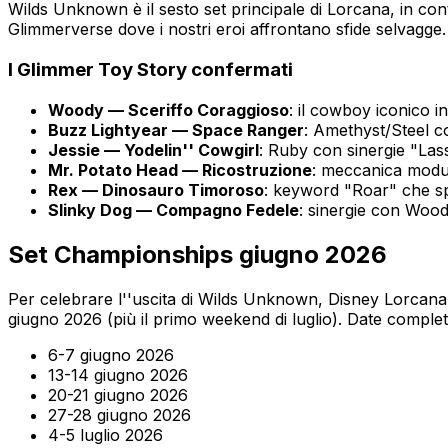
Wilds Unknown è il sesto set principale di Lorcana, in con
Glimmerverse dove i nostri eroi affrontano sfide selvagge. 
I Glimmer Toy Story confermati
Woody — Sceriffo Coraggioso
: il cowboy iconico 
Buzz Lightyear — Space Ranger
: Amethyst/Steel c
Jessie — Yodelin'' Cowgirl
: Ruby con sinergie "Las
Mr. Potato Head — Ricostruzione
: meccanica modu
Rex — Dinosauro Timoroso
: keyword "Roar" che sp
Slinky Dog — Compagno Fedele
: sinergie con Woo
Set Championships giugno 2026
Per celebrare l''uscita di Wilds Unknown, Disney Lorcana
giugno 2026 (più il primo weekend di luglio). Date complet
6-7 giugno 2026
13-14 giugno 2026
20-21 giugno 2026
27-28 giugno 2026
4-5 luglio 2026