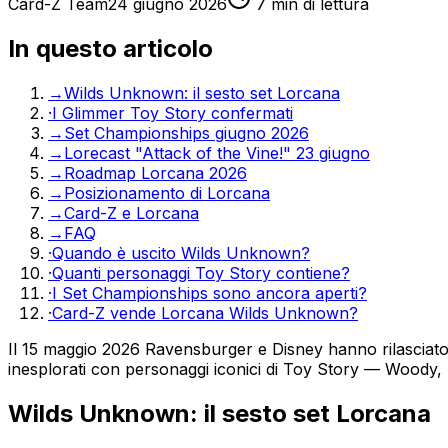
Card-Z Team
24 giugno 2026
7
min di lettura
In questo articolo
→
Wilds Unknown: il sesto set Lorcana
·
I Glimmer Toy Story confermati
→
Set Championships giugno 2026
→
Lorecast "Attack of the Vine!" 23 giugno
→
Roadmap Lorcana 2026
→
Posizionamento di Lorcana
→
Card-Z e Lorcana
→
FAQ
·
Quando è uscito Wilds Unknown?
·
Quanti personaggi Toy Story contiene?
·
I Set Championships sono ancora aperti?
·
Card-Z vende Lorcana Wilds Unknown?
Il 15 maggio 2026 Ravensburger e Disney hanno rilasciato 
inesplorati con personaggi iconici di Toy Story — Woody, B
Wilds Unknown: il sesto set Lorcana