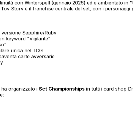
tinuità con Winterspell (gennaio 2026) ed è ambientato in "t
Toy Story è il franchise centrale del set, con i personaggi p
in versione Sapphire/Ruby
on keyword "Vigilante"
so"
lare unica nel TCG
aventa carte avversarie
dy
 ha organizzato i
Set Championships
in tutti i card shop
e: