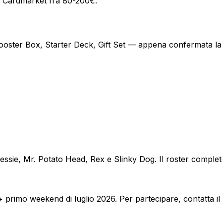
u Cardmarket fra 80-200€.
Booster Box, Starter Deck, Gift Set — appena confermata la
ie, Mr. Potato Head, Rex e Slinky Dog. Il roster completo 
 primo weekend di luglio 2026. Per partecipare, contatta i