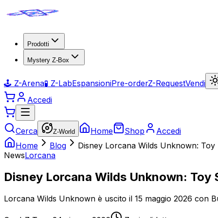
Prodotti
Mystery Z-Box
🕹️ Z-Arena
🧪 Z-Lab
Espansioni
Pre-order
Z-Request
Vendi
Accedi
Cerca
Home
Shop
Accedi
Z-World
Home
Blog
Disney Lorcana Wilds Unknown: Toy St
News
Lorcana
Disney Lorcana Wilds Unknown: Toy Sto
Lorcana Wilds Unknown è uscito il 15 maggio 2026 con Buz